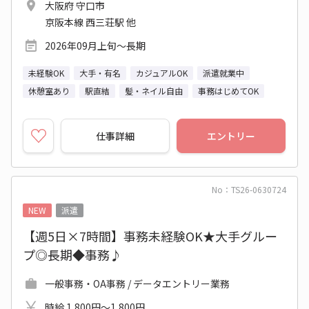
大阪府 守口市
京阪本線 西三荘駅 他
2026年09月上旬～長期
未経験OK
大手・有名
カジュアルOK
派遣就業中
休憩室あり
駅直結
髪・ネイル自由
事務はじめてOK
仕事詳細
エントリー
No：TS26-0630724
NEW
派遣
【週5日×7時間】事務未経験OK★大手グルー
プ◎長期◆事務♪
一般事務・OA事務 / データエントリー業務
時給 1,800円～1,800円