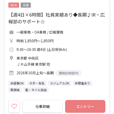
NEW
派遣
【週4日×6時間】社員実績あり◆長期♪IR・広
報部のサポート☆
一般事務・OA事務 / 広報業務
時給 1,850円～1,850円
9:30～16:30 週4日 (土日祝休み)
東京都 中央区
ＪＲ山手線 東京駅 他
2026年10月上旬～長期
開始日相談OK
未経験OK
大手・有名
カジュアルOK
休憩室あり
駅直結
髪・ネイル自由
仕事詳細
エントリー