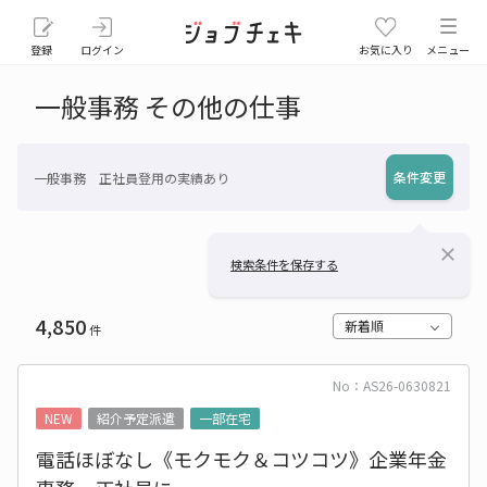
登録
ログイン
お気に入り
メニュー
一般事務 その他の仕事
条件変更
一般事務 正社員登用の実績あり
close
検索条件を保存する
4,850
新着順
件
No：AS26-0630821
NEW
紹介予定派遣
一部在宅
電話ほぼなし《モクモク＆コツコツ》企業年金