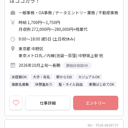
はココカラ！
一般事務・OA事務 / データエントリー業務 / 不動産事務
時給 1,700円～1,750円
月収例 272,000円～280,000円+残業代
9:00～18:00 週5日 (土日祝休み)
東京都 中野区
東京メトロ丸ノ内線(池袋－荻窪) 中野坂上駅 他
2026年10月上旬～長期
開始日相談OK
未経験OK
大手・有名
駅から5分
カジュアルOK
複数名募集
休憩室あり
髪・ネイル自由
事務はじめてOK
仕事詳細
エントリー
No：TS26-0630737