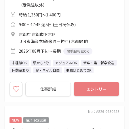
（受発注以外）
時給 1,350円～1,400円
9:00～17:45 週5日 (土日祝休み)
京都府 京都市下京区
ＪＲ東海道本線(米原－神戸) 京都駅 他
2026年08月下旬～長期
開始日相談OK
未経験OK
駅から5分
カジュアルOK
新卒・第二新卒歓迎
休憩室あり
髪・ネイル自由
事務はじめてOK
仕事詳細
エントリー
No：AS26-0630653
NEW
紹介予定派遣