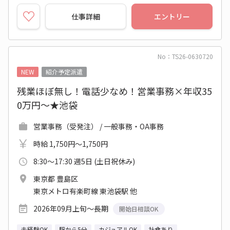
仕事詳細
エントリー
No：TS26-0630720
NEW
紹介予定派遣
残業ほぼ無し！電話少なめ！営業事務×年収35
0万円～★池袋
営業事務（受発注） / 一般事務・OA事務
時給 1,750円～1,750円
8:30～17:30 週5日 (土日祝休み)
東京都 豊島区
東京メトロ有楽町線 東池袋駅 他
2026年09月上旬～長期
開始日相談OK
未経験OK
駅から5分
カジュアルOK
社食あり