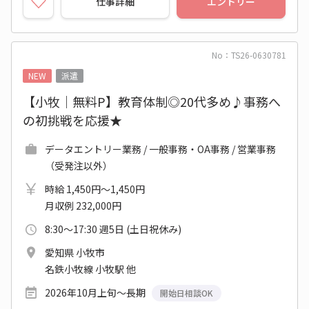
仕事詳細
エントリー
No：TS26-0630781
NEW
派遣
【小牧｜無料P】教育体制◎20代多め♪事務へ
の初挑戦を応援★
データエントリー業務 / 一般事務・OA事務 / 営業事務
（受発注以外）
時給 1,450円～1,450円
月収例 232,000円
8:30～17:30 週5日 (土日祝休み)
愛知県 小牧市
名鉄小牧線 小牧駅 他
2026年10月上旬～長期
開始日相談OK