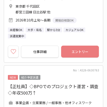
東京都 千代田区
都営三田線 日比谷駅 他
2026年10月上旬～長期
開始日相談OK
未経験OK
大手・有名
駅から5分
カジュアルOK
派遣就業中
仕事詳細
エントリー
No：AS26-0630763
NEW
紹介予定派遣
【正社員】◇BPOでのプロジェクト運営・調査
◇年収500万↑
事業企画・立案業務 / 一般事務・他オフィスワーク