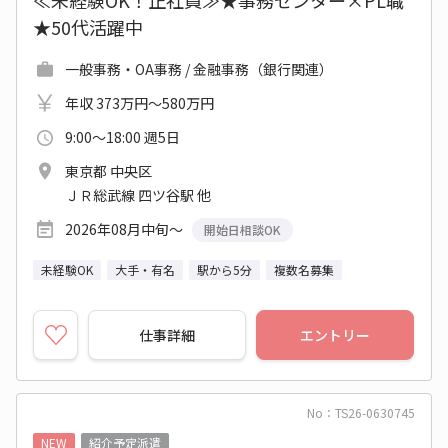
≪未経験OK！正社員≫★事務センター×PL職
★50代活躍中
一般事務・OA事務 / 金融事務（銀行関連）
年収 373万円～580万円
9:00～18:00 週5日
東京都 中央区
ＪＲ総武線 四ツ谷駅 他
2026年08月中旬～
開始日相談OK
未経験OK
大手・有名
駅から5分
複数名募集
仕事詳細
エントリー
No：TS26-0630745
NEW
紹介予定派遣