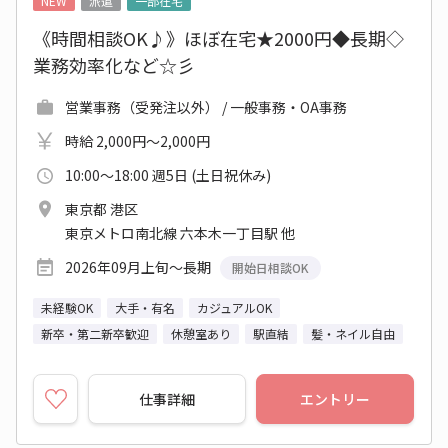
NEW
派遣
一部在宅
《時間相談OK♪》ほぼ在宅★2000円◆長期◇
業務効率化など☆彡
営業事務（受発注以外） / 一般事務・OA事務
時給 2,000円～2,000円
10:00～18:00 週5日 (土日祝休み)
東京都 港区
東京メトロ南北線 六本木一丁目駅 他
2026年09月上旬～長期
開始日相談OK
未経験OK
大手・有名
カジュアルOK
新卒・第二新卒歓迎
休憩室あり
駅直結
髪・ネイル自由
仕事詳細
エントリー