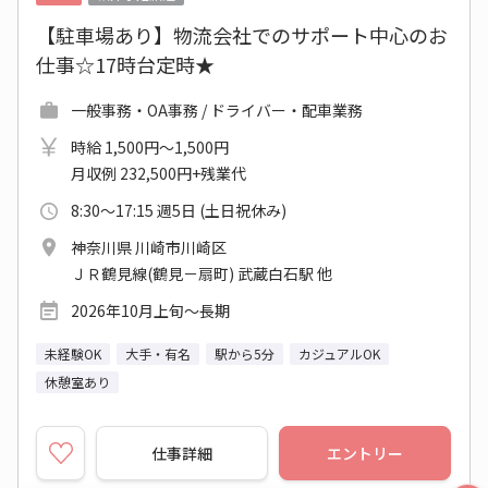
【駐車場あり】物流会社でのサポート中心のお
仕事☆17時台定時★
一般事務・OA事務 / ドライバー・配車業務
時給 1,500円～1,500円
月収例 232,500円+残業代
8:30～17:15 週5日 (土日祝休み)
神奈川県 川崎市川崎区
ＪＲ鶴見線(鶴見－扇町) 武蔵白石駅 他
2026年10月上旬～長期
未経験OK
大手・有名
駅から5分
カジュアルOK
休憩室あり
仕事詳細
エントリー