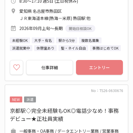
8:30～17:10 週5日 (土日祝休み)
愛知県 名古屋市熱田区
ＪＲ東海道本線(熱海－米原) 熱田駅 他
2026年09月上旬～長期
開始日相談OK
未経験OK
大手・有名
駅から5分
複数名募集
派遣就業中
休憩室あり
髪・ネイル自由
事務はじめてOK
仕事詳細
エントリー
No：TS26-0630676
NEW
派遣
京都駅◇完全未経験もOK◎電話少なめ！事務
デビュー★正社員実績
一般事務・OA事務 / データエントリー業務 / 営業事務