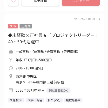
仕事詳細
エントリー
No：AS26-0630734
NEW
正社員
◆未経験×正社員★「プロジェクトリーダー」
40・50代活躍中
一般事務・OA事務 / 金融事務（銀行関連）
年収 373万円～580万円
9:00～18:00 週5日
東京都 中央区
東京メトロ半蔵門線 三越前駅 他
2026年08月中旬～
開始日相談OK
未経験OK
大手・有名
駅から5分
複数名募集