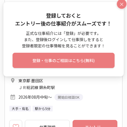
×
No：AS26-0630743
登録しておくと
NEW
正社員
エントリー後の仕事紹介がスムーズです！
50代活躍中【未経験×正社員】金融事務センタ
正式な仕事紹介には「登録」が必要です。
ー・リーダー職
また、登録後ログインして仕事探しをすると
登録者限定の仕事情報を見ることができます！
一般事務・OA事務 / 金融事務（銀行関連）
登録・仕事のご相談はこちら(無料)
年収 373万円～580万円
9:00～18:00 週5日
東京都 墨田区
ＪＲ総武線 錦糸町駅
2026年08月中旬～
開始日相談OK
大手・有名
駅から5分