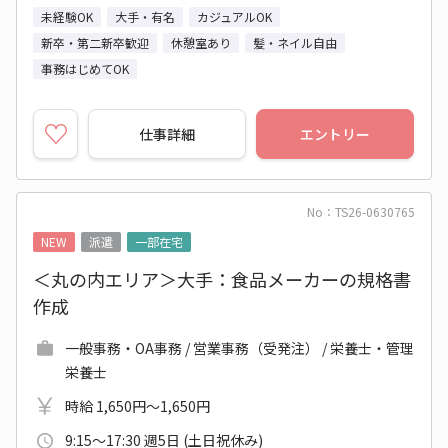
未経験OK
大手・有名
カジュアルOK
新卒・第二新卒歓迎
休憩室あり
髪・ネイル自由
事務はじめてOK
仕事詳細
エントリー
No：TS26-0630765
NEW
派遣
一部在宅
＜丸の内エリア＞大手：食品メーカーの規格書
作成
一般事務・OA事務 / 営業事務（受発注） / 栄養士・管理
栄養士
時給 1,650円～1,650円
9:15～17:30 週5日 (土日祝休み)