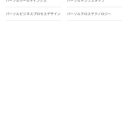
パーソルホールディングス
パーソルテンプスタッフ
パーソルビジネスプロセスデザイン
パーソルクロステクノロジー
パーソルキャリア
パーソルイノベーション
パーソル総合研究所
グループ会社一覧
個人向けサービス
人材派遣
テンプスタッフ
ジョブチェキ
ファンタブル
フレキシブルキャリア
Chall-edge
パーソルクロステクノロジー
転職・就職