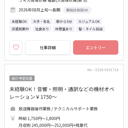
ＪＲ大阪環状線 福島(大阪環状線)駅 他
2026年08月上旬～長期
開始日相談OK
未経験OK
大手・有名
駅から5分
カジュアルOK
派遣就業中
社食あり
休憩室あり
髪・ネイル自由
仕事詳細
エントリー
No：ES26-0531716
紹介予定派遣
未経験OK！音響・照明・通訳などの機材オペ
レーション￥1750～
放送機器操作業務 / テクニカルサポート業務
時給 1,750円～1,800円
月収例 245,000円～252,000円+残業代