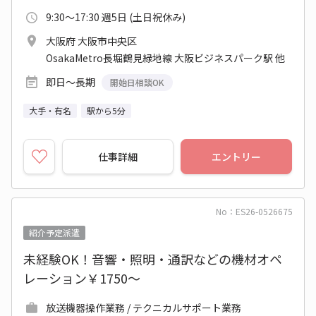
9:30～17:30 週5日 (土日祝休み)
大阪府 大阪市中央区
OsakaMetro長堀鶴見緑地線 大阪ビジネスパーク駅 他
即日～長期
開始日相談OK
大手・有名
駅から5分
仕事詳細
エントリー
No：ES26-0526675
紹介予定派遣
未経験OK！音響・照明・通訳などの機材オペ
レーション￥1750～
放送機器操作業務 / テクニカルサポート業務