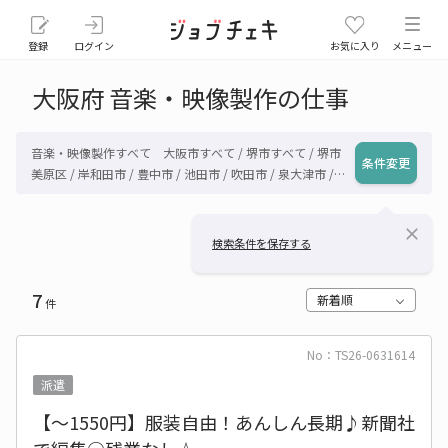
登録
ログイン
お気に入り
メニュー
大阪府 音楽・映像製作の仕事
音楽・映像製作すべて 大阪市すべて / 堺市すべて / 堺市
条件変更
美原区 / 岸和田市 / 豊中市 / 池田市 / 吹田市 / 泉大津市 /
高槻市 / 貝塚市 / 守口市 / 枚方市 / 茨木市 / 八尾市 / 泉佐
野市 / 富田林市 / 寝屋川市 / 河内長野市 / 松原市 / 大東市
close
/ 和泉市 / 箕面市 / 柏原市 / 羽曳野市 / 門真市 / 摂津市 / 高
検索条件を保存する
石市 / 藤井寺市 / 東大阪市 / 泉南市 / 四條畷市 / 交野市 /
大阪狭山市 / 阪南市 / 三島郡島本町 / 豊能郡豊能町 / 豊能
7
郡能勢町 / 泉北郡忠岡町 / 泉南郡熊取町 / 泉南郡田尻町 /
新着順
件
泉南郡岬町 / 南河内郡太子町 / 南河内郡河南町 / 南河内郡
千早赤阪村 / その他大阪府
No：TS26-0631614
派遣
【～1550円】服装自由！あんしん長期♪新聞社