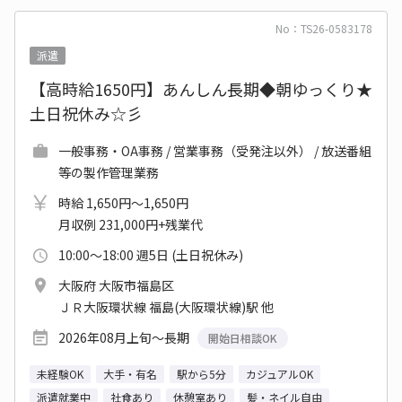
No：TS26-0583178
派遣
【高時給1650円】あんしん長期◆朝ゆっくり★
土日祝休み☆彡
一般事務・OA事務 / 営業事務（受発注以外） / 放送番組
等の製作管理業務
時給 1,650円～1,650円
月収例 231,000円+残業代
10:00～18:00 週5日 (土日祝休み)
大阪府 大阪市福島区
ＪＲ大阪環状線 福島(大阪環状線)駅 他
2026年08月上旬～長期
開始日相談OK
未経験OK
大手・有名
駅から5分
カジュアルOK
派遣就業中
社食あり
休憩室あり
髪・ネイル自由