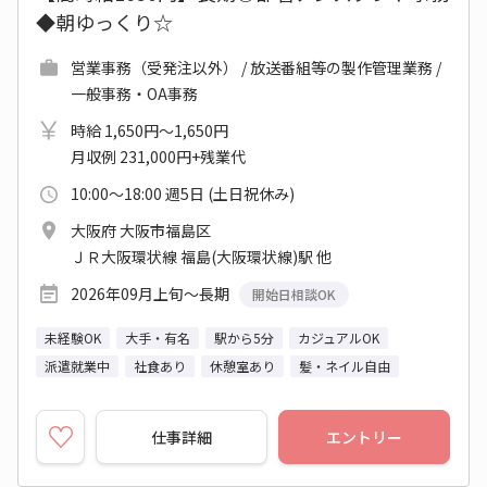
◆朝ゆっくり☆
営業事務（受発注以外） / 放送番組等の製作管理業務 /
一般事務・OA事務
時給 1,650円～1,650円
月収例 231,000円+残業代
10:00～18:00 週5日 (土日祝休み)
大阪府 大阪市福島区
ＪＲ大阪環状線 福島(大阪環状線)駅 他
2026年09月上旬～長期
開始日相談OK
未経験OK
大手・有名
駅から5分
カジュアルOK
派遣就業中
社食あり
休憩室あり
髪・ネイル自由
仕事詳細
エントリー