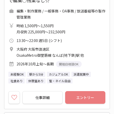
で編集○残業なし☆
編集・制作業務 / 一般事務・OA事務 / 放送番組等の製作
管理業務
時給 1,500円～1,550円
月収例 225,000円～232,500円
13:30～22:00 週5日 (シフト)
大阪府 大阪市浪速区
OsakaMetro御堂筋線 なんば(地下鉄)駅 他
2026年10月上旬～長期
開始日相談OK
未経験OK
駅から5分
カジュアルOK
派遣就業中
社食あり
休憩室あり
髪・ネイル自由
仕事詳細
エントリー