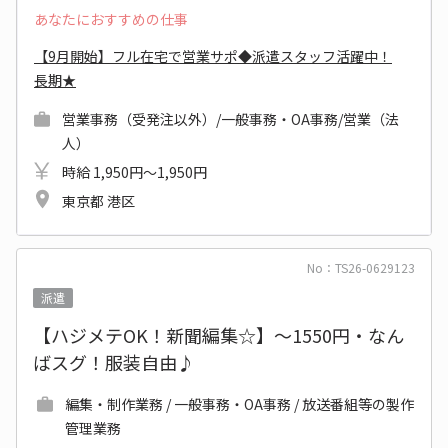
あなたにおすすめの仕事
【9月開始】フル在宅で営業サポ◆派遣スタッフ活躍中！
長期★
営業事務（受発注以外）/一般事務・OA事務/営業（法
人）
時給 1,950円～1,950円
東京都 港区
No：TS26-0629123
派遣
【ハジメテOK！新聞編集☆】～1550円・なん
ばスグ！服装自由♪
編集・制作業務 / 一般事務・OA事務 / 放送番組等の製作
管理業務