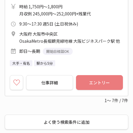
時給 1,750円～1,800円
月収例 245,000円～252,000円+残業代
9:30～17:30 週5日 (土日祝休み)
大阪府 大阪市中央区
OsakaMetro長堀鶴見緑地線 大阪ビジネスパーク駅 他
即日～長期
開始日相談OK
大手・有名
駅から5分
仕事詳細
エントリー
1～
7
件
/
7
件
よく使う検索条件に追加