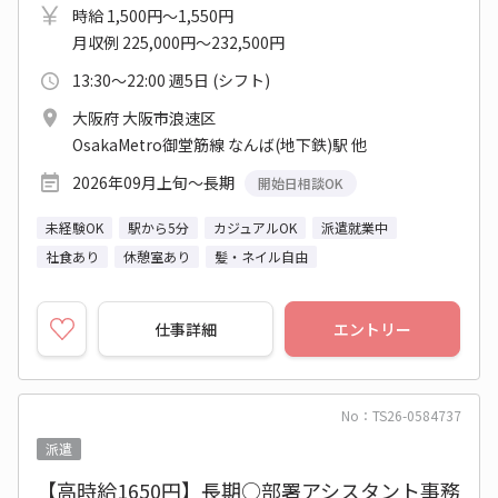
時給 1,500円～1,550円
月収例 225,000円～232,500円
13:30～22:00 週5日 (シフト)
大阪府 大阪市浪速区
OsakaMetro御堂筋線 なんば(地下鉄)駅 他
2026年09月上旬～長期
開始日相談OK
未経験OK
駅から5分
カジュアルOK
派遣就業中
社食あり
休憩室あり
髪・ネイル自由
仕事詳細
エントリー
No：TS26-0584737
派遣
【高時給1650円】長期○部署アシスタント事務