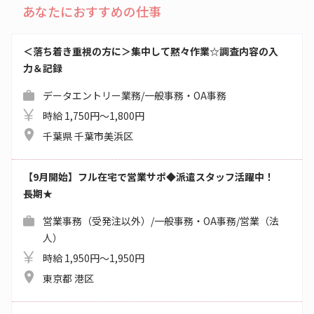
あなたにおすすめの仕事
＜落ち着き重視の方に＞集中して黙々作業☆調査内容の入
力＆記録
データエントリー業務/一般事務・OA事務
時給 1,750円～1,800円
千葉県 千葉市美浜区
【9月開始】フル在宅で営業サポ◆派遣スタッフ活躍中！
長期★
営業事務（受発注以外）/一般事務・OA事務/営業（法
人）
時給 1,950円～1,950円
東京都 港区