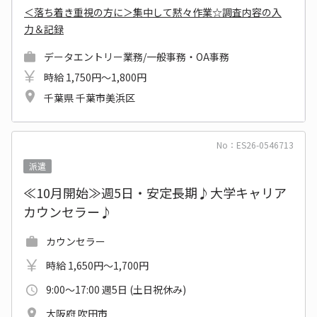
＜落ち着き重視の方に＞集中して黙々作業☆調査内容の入
力＆記録
データエントリー業務/一般事務・OA事務
時給 1,750円～1,800円
千葉県 千葉市美浜区
No：ES26-0546713
派遣
≪10月開始≫週5日・安定長期♪大学キャリア
カウンセラー♪
カウンセラー
時給 1,650円～1,700円
9:00～17:00 週5日 (土日祝休み)
大阪府 吹田市