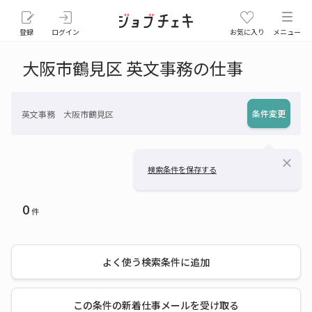
登録
ログイン
お気に入り
メニュー
大阪市鶴見区 英文事務の仕事
条件変更
英文事務 大阪市鶴見区
close
検索条件を保存する
0
件
よく使う検索条件に追加
この条件の新着仕事メールを受け取る