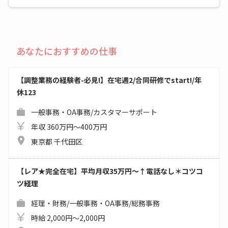
あなたにおすすめの仕事
【調整業務の経験者-必見!】在宅週2/合同研修でstart!/年
休123
一般事務・OA事務/カスタマーサポート
年収 360万円～400万円
東京都 千代田区
【レア★完全在宅】平均月収35万円～↑電話なし＊コツコ
ツ経理
経理・財務/一般事務・OA事務/総務事務
時給 2,000円～2,000円