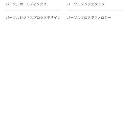
パーソルホールディングス
パーソルテンプスタッフ
パーソルビジネスプロセスデザイン
パーソルクロステクノロジー
パーソルキャリア
パーソルイノベーション
パーソル総合研究所
グループ会社一覧
個人向けサービス
人材派遣
テンプスタッフ
ジョブチェキ
ファンタブル
フレキシブルキャリア
Chall-edge
パーソルクロステクノロジー
転職・就職