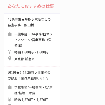
あなたにおすすめの仕事
42名募集★短期♪電話なしの
審査事務／飯田橋
一般事務・OA事務/他オフ
ィスワーク/営業事務（受
発注）
時給 1,600円～1,600円
東京都 新宿区
週1日★9-15:30時♪扶養枠の
方歓迎！業界未経験OK！☆
学校事務/一般事務・OA事
務/経理・財務
時給 1,370円～1,370円