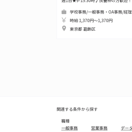
週1日★9-15:30時♪扶養枠の方歓迎
学校事務/一般事務・OA事務/経
時給 1,370円～1,370円
東京都 葛飾区
関連する条件から探す
職種
一般事務
営業事務
デー