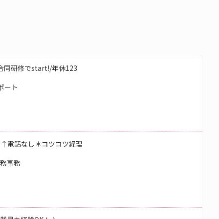
研修でstart!/年休123
ポート
～↑電話なし＊コツコツ経理
総務事務