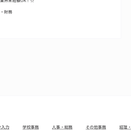
！業界未経験OK！☆
理・財務
タ入力
学校事務
人事・総務
その他事務
経理