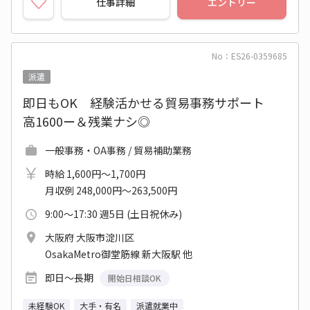
仕事詳細
エントリー
No：ES26-0359685
派遣
即日もOK 経験活かせる貿易事務サポート
高1600ー＆残業ナシ◎
一般事務・OA事務 / 貿易補助業務
時給 1,600円～1,700円
月収例 248,000円～263,500円
9:00～17:30 週5日 (土日祝休み)
大阪府 大阪市淀川区
OsakaMetro御堂筋線 新大阪駅 他
即日～長期
開始日相談OK
未経験OK
大手・有名
派遣就業中