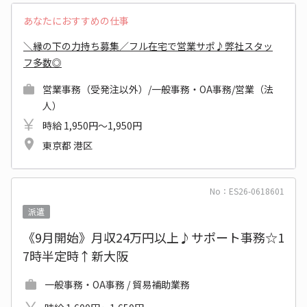
あなたにおすすめの仕事
＼縁の下の力持ち募集／フル在宅で営業サポ♪弊社スタッ
フ多数◎
営業事務（受発注以外）/一般事務・OA事務/営業（法
人）
時給 1,950円～1,950円
東京都 港区
No：ES26-0618601
派遣
《9月開始》月収24万円以上♪サポート事務☆1
7時半定時↑新大阪
一般事務・OA事務 / 貿易補助業務