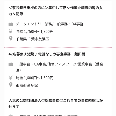
＜落ち着き重視の方に＞集中して黙々作業☆調査内容の入
力＆記録
データエントリー業務/一般事務・OA事務
時給 1,750円～1,800円
千葉県 千葉市美浜区
42名募集★短期♪電話なしの審査事務／飯田橋
一般事務・OA事務/他オフィスワーク/営業事務（受発
注）
時給 1,600円～1,600円
東京都 新宿区
人気の公益財団法人◎総務事務◎これまでの事務経験活か
せます!