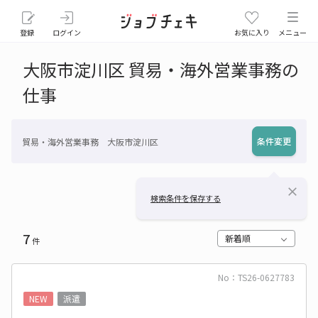
登録
ログイン
お気に入り
メニュー
大阪市淀川区 貿易・海外営業事務の
仕事
条件変更
貿易・海外営業事務 大阪市淀川区
close
検索条件を保存する
7
新着順
件
No：TS26-0627783
NEW
派遣