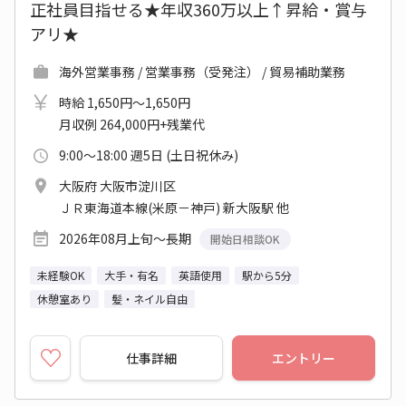
正社員目指せる★年収360万以上↑昇給・賞与
アリ★
海外営業事務 / 営業事務（受発注） / 貿易補助業務
時給 1,650円～1,650円
月収例 264,000円+残業代
9:00～18:00 週5日 (土日祝休み)
大阪府 大阪市淀川区
ＪＲ東海道本線(米原－神戸) 新大阪駅 他
2026年08月上旬～長期
開始日相談OK
未経験OK
大手・有名
英語使用
駅から5分
休憩室あり
髪・ネイル自由
仕事詳細
エントリー