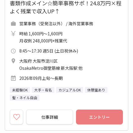
書類作成メイン☆簡単事務サポ！24.8万円×程
よく残業で収入UP↑
営業事務（受発注以外） / 海外営業事務
時給 1,600円～1,600円
月収例 248,000円+残業代
8:45～17:30 週5日 (土日祝休み)
大阪府 大阪市淀川区
OsakaMetro御堂筋線 新大阪駅 他
2026年09月上旬～長期
未経験OK
大手・有名
カジュアルOK
休憩室あり
髪・ネイル自由
仕事詳細
エントリー