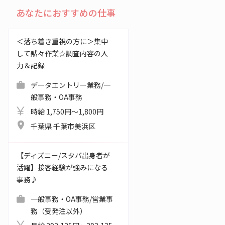
あなたにおすすめの仕事
＜落ち着き重視の方に＞集中
して黙々作業☆調査内容の入
力＆記録
データエントリー業務/一
般事務・OA事務
時給 1,750円～1,800円
千葉県 千葉市美浜区
【ディズニー/スタバ出身者が
活躍】接客経験が強みになる
事務♪
一般事務・OA事務/営業事
務（受発注以外）