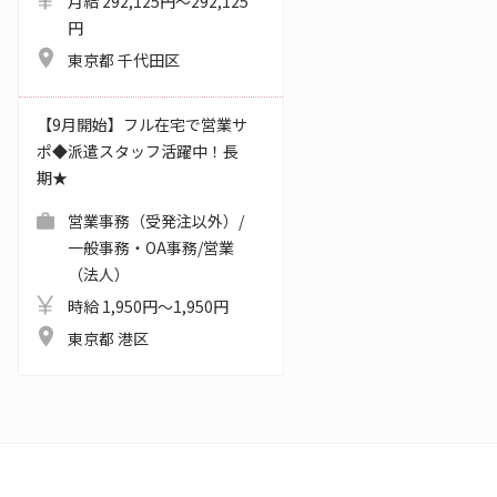
月給 292,125円～292,125
円
東京都 千代田区
【9月開始】フル在宅で営業サ
ポ◆派遣スタッフ活躍中！長
期★
営業事務（受発注以外）/
一般事務・OA事務/営業
（法人）
時給 1,950円～1,950円
東京都 港区