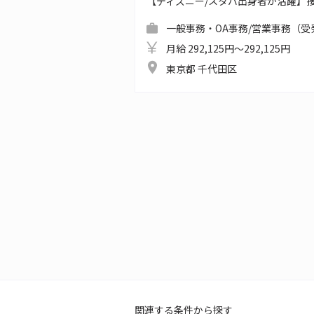
【ディズニー/スタバ出身者が活躍】
一般事務・OA事務/営業事務（受
月給 292,125円～292,125円
東京都 千代田区
関連する条件から探す