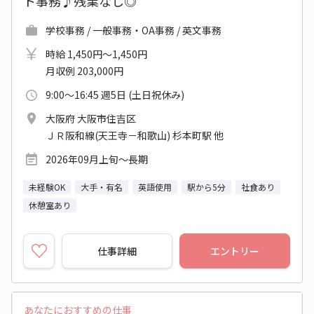
ト事務♪残業なし◎
学校事務 / 一般事務・OA事務 / 英文事務
時給 1,450円～1,450円
月収例 203,000円
9:00～16:45 週5日 (土日祝休み)
大阪府 大阪市住吉区
ＪＲ阪和線(天王寺－和歌山) 杉本町駅 他
2026年09月上旬～長期
未経験OK
大手・有名
英語使用
駅から5分
社食あり
休憩室あり
仕事詳細
エントリー
あなたにおすすめの仕事