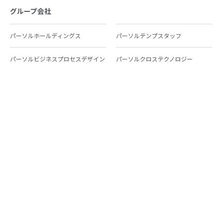
グループ会社
パーソルホールディングス
パーソルテンプスタッフ
パーソルビジネスプロセスデザイン
パーソルクロステクノロジー
パーソルキャリア
パーソルイノベーション
パーソル総合研究所
グループ会社一覧
個人向けサービス
人材派遣
テンプスタッフ
ジョブチェキ
ファンタブル
フレキシブルキャリア
Chall-edge
パーソルクロステクノロジー