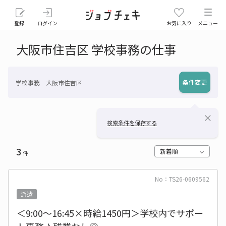
登録
ログイン
お気に入り
メニュー
大阪市住吉区 学校事務の仕事
条件変更
学校事務 大阪市住吉区
close
検索条件を保存する
3
新着順
件
No：TS26-0609562
派遣
＜9:00～16:45×時給1450円＞学校内でサポー