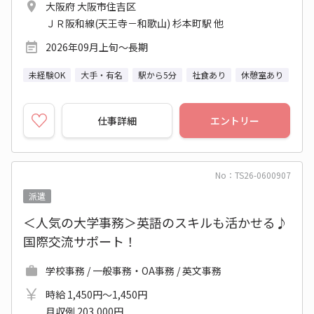
大阪府 大阪市住吉区
ＪＲ阪和線(天王寺－和歌山) 杉本町駅 他
2026年09月上旬～長期
未経験OK
大手・有名
駅から5分
社食あり
休憩室あり
仕事詳細
エントリー
No：TS26-0600907
派遣
＜人気の大学事務＞英語のスキルも活かせる♪
国際交流サポート！
学校事務 / 一般事務・OA事務 / 英文事務
時給 1,450円～1,450円
月収例 203,000円