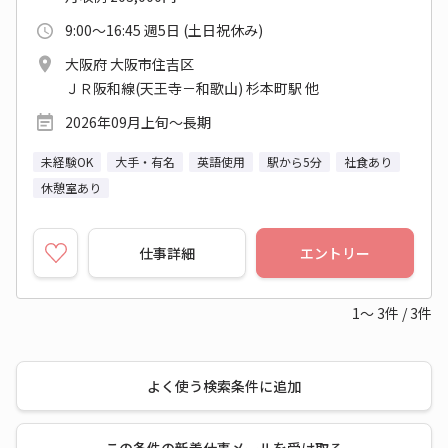
9:00～16:45 週5日 (土日祝休み)
大阪府 大阪市住吉区
ＪＲ阪和線(天王寺－和歌山) 杉本町駅 他
2026年09月上旬～長期
未経験OK
大手・有名
英語使用
駅から5分
社食あり
休憩室あり
仕事詳細
エントリー
1～
3
件
/
3
件
よく使う検索条件に追加