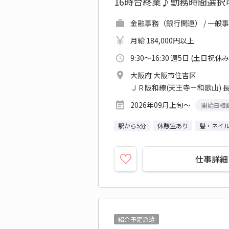
16時台終業♪勤務時間選択
金融事務（銀行関連） / 一般事
月給 184,000円以上
9:30～16:30 週5日 (土日祝休み
大阪府 大阪市住吉区
ＪＲ阪和線(天王寺－和歌山) 長
2026年09月上旬～
開始日相
駅から5分
休憩室あり
髪・ネイ
仕事詳細
紹介予定派遣