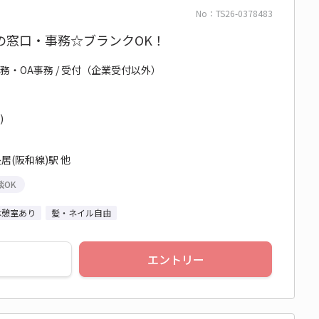
No：TS26-0378483
の窓口・事務☆ブランクOK！
務・OA事務 / 受付（企業受付以外）
)
居(阪和線)駅 他
談OK
休憩室あり
髪・ネイル自由
エントリー