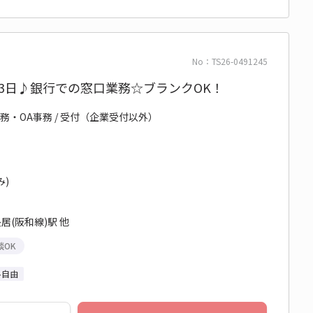
No：TS26-0491245
0×週3日♪銀行での窓口業務☆ブランクOK！
務・OA事務 / 受付（企業受付以外）
み)
居(阪和線)駅 他
談OK
ル自由