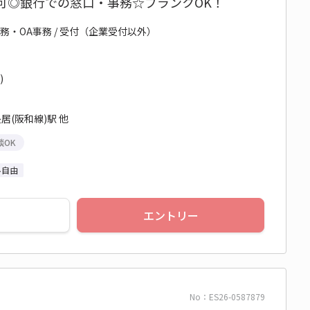
可◎銀行での窓口・事務☆ブランクOK！
務・OA事務 / 受付（企業受付以外）
)
居(阪和線)駅 他
談OK
ル自由
エントリー
No：ES26-0587879