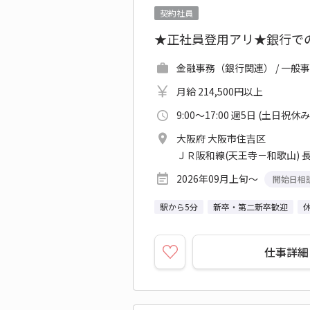
契約社員
★正社員登用アリ★銀行で
金融事務（銀行関連） / 一般事
月給 214,500円以上
9:00～17:00 週5日 (土日祝休み
大阪府 大阪市住吉区
ＪＲ阪和線(天王寺－和歌山) 長
2026年09月上旬～
開始日相
駅から5分
新卒・第二新卒歓迎
仕事詳細