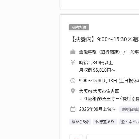
契約社員
【扶養内】9:00～15:3
金融事務（銀行関連） / 一般事
時給 1,340円以上
月収例 95,810円～
9:00～15:30 月13日 (土日祝休
大阪府 大阪市住吉区
ＪＲ阪和線(天王寺－和歌山) 長
2026年09月上旬～
開始日相
駅から5分
休憩室あり
髪・ネイ