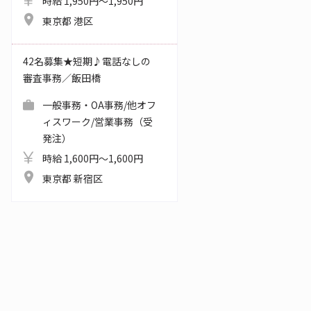
時給 1,950円～1,950円
東京都 港区
42名募集★短期♪電話なしの
審査事務／飯田橋
一般事務・OA事務/他オフ
ィスワーク/営業事務（受
発注）
時給 1,600円～1,600円
東京都 新宿区