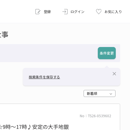
登録
ログイン
お気に入り
仕事
条件変更
close
検索条件を保存する
新着順
No：TS26-0539602
9時～17時♪安定の大手地銀