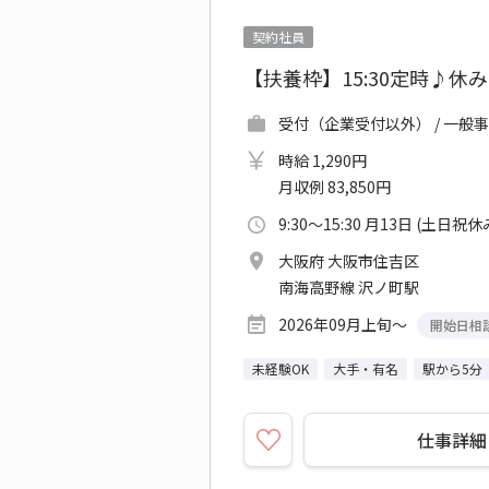
契約社員
【扶養枠】15:30定時♪休
受付（企業受付以外） / 一般事
時給 1,290円
月収例 83,850円
9:30～15:30 月13日 (土日祝休
大阪府 大阪市住吉区
南海高野線 沢ノ町駅
2026年09月上旬～
開始日相
未経験OK
大手・有名
駅から5分
仕事詳細