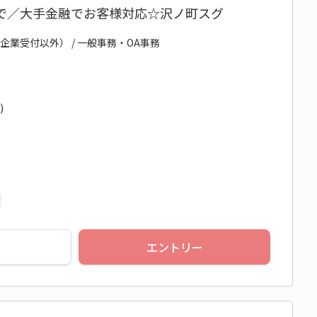
まで／大手金融でお客様対応☆沢ノ町スグ
企業受付以外） / 一般事務・OA事務
)
エントリー