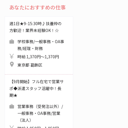
あなたにおすすめの仕事
週1日★9-15:30時♪扶養枠の
方歓迎！業界未経験OK！☆
学校事務/一般事務・OA事
務/経理・財務
時給 1,370円～1,370円
東京都 葛飾区
【9月開始】フル在宅で営業サ
ポ◆派遣スタッフ活躍中！長
期★
営業事務（受発注以外）/
一般事務・OA事務/営業
（法人）