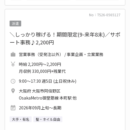
No：TS26-0565127
派遣
＼しっかり稼げる！期間限定(9-来年8末)／サポ
ート事務♪2,200円
営業事務（受発注以外） / 事業企画・立案業務
時給 2,200円～2,200円
月収例 330,000円+残業代
9:00～17:30 週5日 (土日祝休み)
大阪府 大阪市阿倍野区
OsakaMetro御堂筋線 本町駅 他
2026年09月上旬～長期
大手・有名
髪・ネイル自由