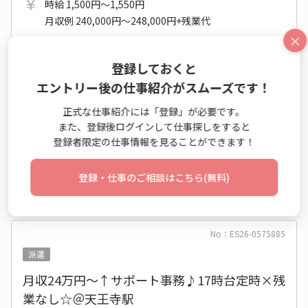
時給 1,500円～1,550円
月収例 240,000円～248,000円+残業代
×
8:45～17:45 週5日 (土日祝休み)
登録しておくと
大阪府 大阪市阿倍野区
OsakaMetro谷町線 文の里駅 他
エントリー後の仕事紹介がスムーズです！
2026年08月中旬～長期
開始日相談OK
正式な仕事紹介には「登録」が必要です。
また、登録後ログインして仕事探しをすると
未経験OK
新卒・第二新卒歓迎
休憩室あり
登録者限定の仕事情報を見ることができます！
登録・仕事のご相談はこちら(無料)
仕事詳細
エントリー
No：ES26-0575885
派遣
月収24万円～↑サポート事務♪17時台定時×残
業なし☆＠天王寺駅