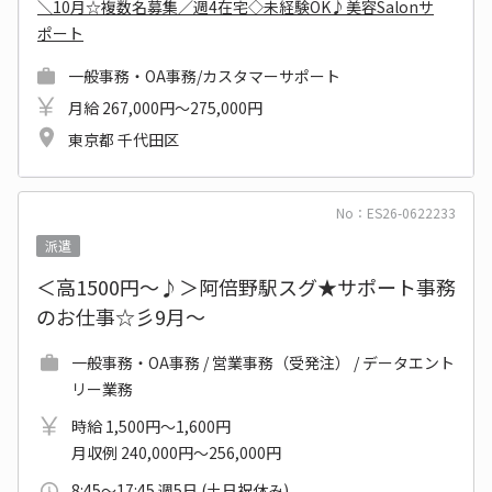
＼10月☆複数名募集／週4在宅◇未経験OK♪美容Salonサ
ポート
一般事務・OA事務/カスタマーサポート
月給 267,000円～275,000円
東京都 千代田区
No：ES26-0622233
派遣
＜高1500円～♪＞阿倍野駅スグ★サポート事務
のお仕事☆彡9月～
一般事務・OA事務 / 営業事務（受発注） / データエント
リー業務
時給 1,500円～1,600円
月収例 240,000円～256,000円
8:45～17:45 週5日 (土日祝休み)