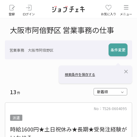
登録
ログイン
お気に入り
メニュー
大阪市阿倍野区 営業事務の仕事
条件変更
営業事務 大阪市阿倍野区
close
検索条件を保存する
13
新着順
件
No：TS26-0604095
派遣
時給1600円★土日祝休み★長期★受発注経験が