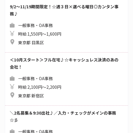
9/2～11/19期間限定！☆週３日×選べる曜日◎カンタン事
務♪
一般事務・OA事務
時給 1,550円～1,600円
東京都 目黒区
＜10月スタート＞フル在宅♪☆キャッシュレス決済のあの
会社！
一般事務・OA事務
時給 2,100円～2,200円
東京都 新宿区
＼2名募集＆9:30出社♪／入力・チェックがメインの事務
☆彡
一般事務・OA事務