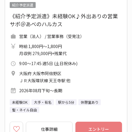
紹介予定派遣
《紹介予定派遣》未経験OK♪外出ありの営業
サポ＠あべのハルカス
営業（法人） / 営業事務（受発注）
時給 1,800円～1,800円
月収例 279,000円+残業代
9:00～17:45 週5日 (土日祝休み)
大阪府 大阪市阿倍野区
ＪＲ大阪環状線 天王寺駅 他
2026年08月下旬～長期
未経験OK
大手・有名
駅から5分
休憩室あり
髪・ネイル自由
仕事詳細
エントリー