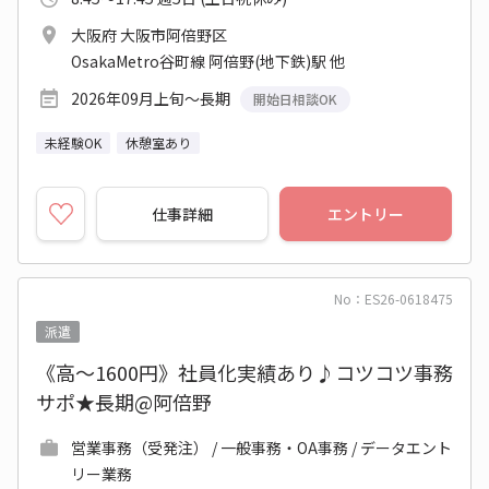
大阪府 大阪市阿倍野区
OsakaMetro谷町線 阿倍野(地下鉄)駅 他
2026年09月上旬～長期
開始日相談OK
未経験OK
休憩室あり
仕事詳細
エントリー
No：ES26-0618475
派遣
《高～1600円》社員化実績あり♪コツコツ事務
サポ★長期@阿倍野
営業事務（受発注） / 一般事務・OA事務 / データエント
リー業務