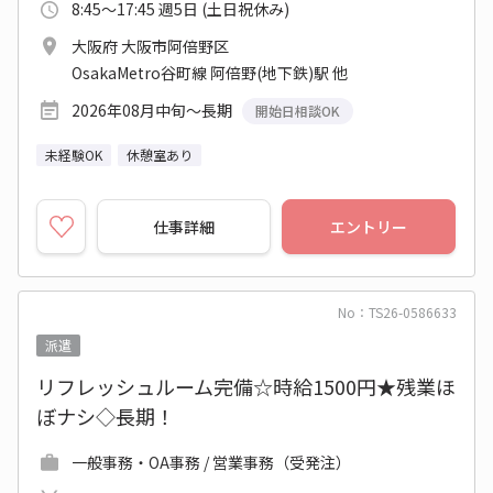
8:45～17:45 週5日 (土日祝休み)
大阪府 大阪市阿倍野区
OsakaMetro谷町線 阿倍野(地下鉄)駅 他
2026年08月中旬～長期
開始日相談OK
未経験OK
休憩室あり
仕事詳細
エントリー
No：TS26-0586633
派遣
リフレッシュルーム完備☆時給1500円★残業ほ
ぼナシ◇長期！
一般事務・OA事務 / 営業事務（受発注）