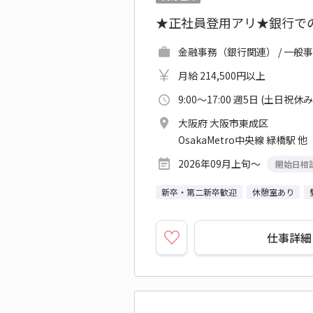
★正社員登用アリ★銀行で
金融事務（銀行関連） / 一般事
月給 214,500円以上
9:00～17:00 週5日 (土日祝休み
大阪府 大阪市東成区
OsakaMetro中央線 緑橋駅 他
2026年09月上旬～
開始日相
新卒・第二新卒歓迎
休憩室あり
仕事詳細