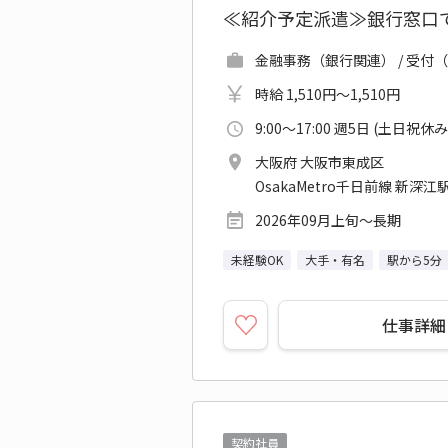
≪紹介予定派遣≫銀行窓口で
金融事務（銀行関連） / 受付（
時給 1,510円～1,510円
9:00～17:00 週5日 (土日祝休み
大阪府 大阪市東成区
OsakaMetro千日前線 新深江駅
2026年09月上旬～長期
未経験OK
大手・有名
駅から5分
仕事詳細
契約社員