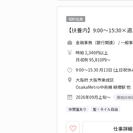
契約社員
【扶養内】9:00～15:3
金融事務（銀行関連） / 一般事
時給 1,340円以上
月収例 95,810円～
9:00～15:30 月13日 (土日祝休
大阪府 大阪市東成区
OsakaMetro中央線 緑橋駅 他
2026年09月上旬～
開始日相
休憩室あり
髪・ネイル自由
仕事詳細