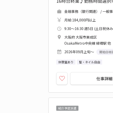
16時台終業♪勤務時間選択
金融事務（銀行関連） / 一般事
月給 184,000円以上
9:30～16:30 週5日 (土日祝休み
大阪府 大阪市東成区
OsakaMetro中央線 緑橋駅 他
2026年09月上旬～
開始日相
休憩室あり
髪・ネイル自由
仕事詳細
紹介予定派遣