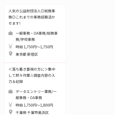
人気の公益財団法人◎総務事
務◎これまでの事務経験活か
せます!
一般事務・OA事務/総務事
務/学校事務
時給 1,750円～1,750円
東京都 新宿区
＜落ち着き重視の方に＞集中
して黙々作業☆調査内容の入
力＆記録
データエントリー業務/一
般事務・OA事務
時給 1,750円～1,800円
千葉県 千葉市美浜区