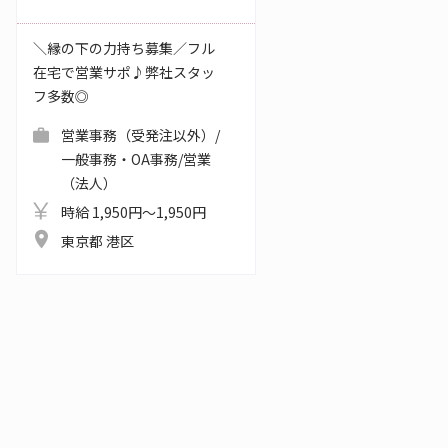
＼縁の下の力持ち募集／フル
在宅で営業サポ♪弊社スタッ
フ多数◎
営業事務（受発注以外）/
一般事務・OA事務/営業
（法人）
時給 1,950円～1,950円
東京都 港区