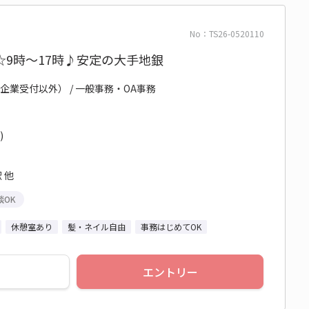
No：TS26-0520110
9時～17時♪安定の大手地銀
企業受付以外） / 一般事務・OA事務
)
 他
談OK
休憩室あり
髪・ネイル自由
事務はじめてOK
エントリー