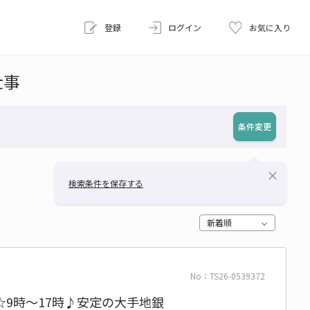
登録
ログイン
お気に入り
仕事
条件変更
close
検索条件を保存する
新着順
No：TS26-0539372
9時～17時♪安定の大手地銀