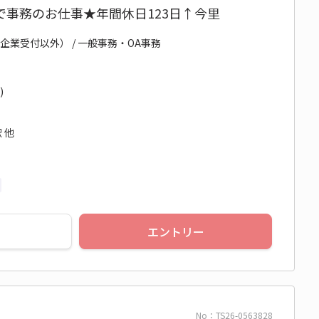
事務のお仕事★年間休日123日↑今里
企業受付以外） / 一般事務・OA事務
)
 他
エントリー
No：TS26-0563828