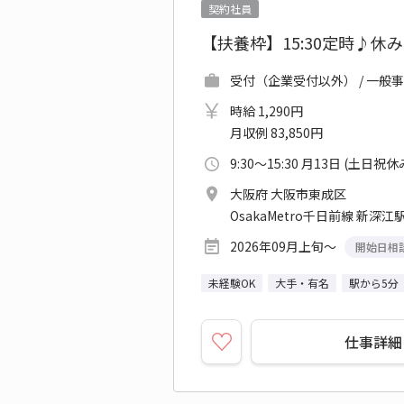
契約社員
【扶養枠】15:30定時♪休
受付（企業受付以外） / 一般事
時給 1,290円
月収例 83,850円
9:30～15:30 月13日 (土日祝休
大阪府 大阪市東成区
OsakaMetro千日前線 新深江駅
2026年09月上旬～
開始日相
未経験OK
大手・有名
駅から5分
仕事詳細