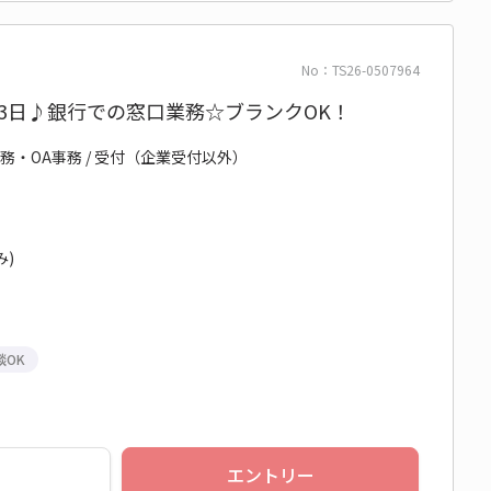
No：TS26-0507964
0×週3日♪銀行での窓口業務☆ブランクOK！
務・OA事務 / 受付（企業受付以外）
み)
談OK
エントリー