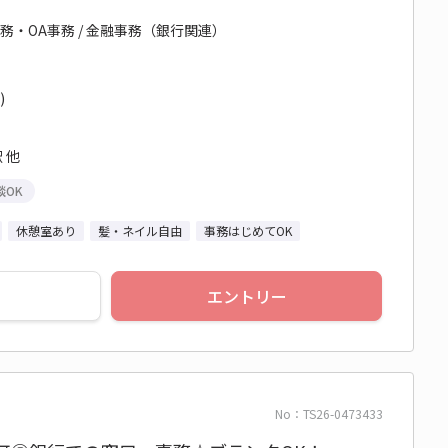
務・OA事務 / 金融事務（銀行関連）
)
 他
談OK
休憩室あり
髪・ネイル自由
事務はじめてOK
エントリー
No：TS26-0473433