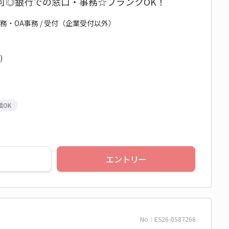
可◎銀行での窓口・事務☆ブランクOK！
務・OA事務 / 受付（企業受付以外）
)
談OK
エントリー
No：ES26-0587266