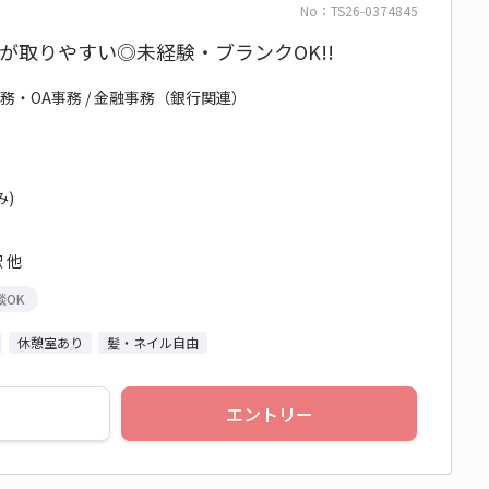
No：TS26-0374845
みが取りやすい◎未経験・ブランクOK!!
務・OA事務 / 金融事務（銀行関連）
み)
 他
談OK
休憩室あり
髪・ネイル自由
エントリー