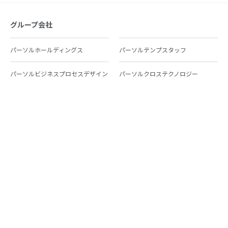
グループ会社
パーソルホールディングス
パーソルテンプスタッフ
パーソルビジネスプロセスデザイン
パーソルクロステクノロジー
パーソルキャリア
パーソルイノベーション
パーソル総合研究所
グループ会社一覧
個人向けサービス
人材派遣
テンプスタッフ
ジョブチェキ
ファンタブル