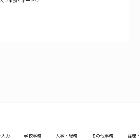
人で事務サポート☆*
タ入力
学校事務
人事・総務
その他事務
経理