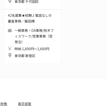
東京都 千代田区
42名募集★短期♪電話なしの
審査事務／飯田橋
一般事務・OA事務/他オフ
ィスワーク/営業事務（受
発注）
時給 1,600円～1,600円
東京都 新宿区
・財務
英文経理