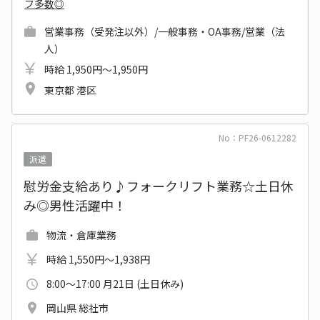
フ多数◎
営業事務（受発注以外）/一般事務・OA事務/営業（法
人）
時給 1,950円～1,950円
東京都 港区
No：PF26-0612282
派遣
慰労金支給あり♪フォークリフト業務☆土日休
み◎男性活躍中！
物流・倉庫業務
時給 1,550円～1,938円
8:00～17:00 月21日 (土日休み)
岡山県 総社市