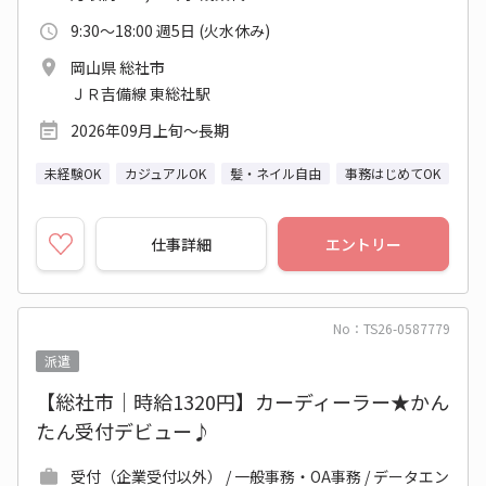
9:30～18:00 週5日 (火水休み)
岡山県 総社市
ＪＲ吉備線 東総社駅
2026年09月上旬～長期
未経験OK
カジュアルOK
髪・ネイル自由
事務はじめてOK
仕事詳細
エントリー
No：TS26-0587779
派遣
【総社市｜時給1320円】カーディーラー★かん
たん受付デビュー♪
受付（企業受付以外） / 一般事務・OA事務 / データエン