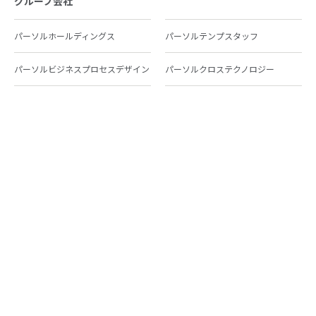
グループ会社
パーソルホールディングス
パーソルテンプスタッフ
パーソルビジネスプロセスデザイン
パーソルクロステクノロジー
パーソルキャリア
パーソルイノベーション
パーソル総合研究所
グループ会社一覧
個人向けサービス
人材派遣
テンプスタッフ
ジョブチェキ
ファンタブル
フレキシブルキャリア
Chall-edge
パーソルクロステクノロジー