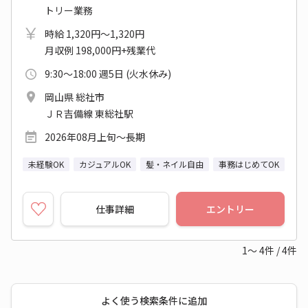
トリー業務
時給 1,320円～1,320円
月収例 198,000円+残業代
9:30～18:00 週5日 (火水休み)
岡山県 総社市
ＪＲ吉備線 東総社駅
2026年08月上旬～長期
未経験OK
カジュアルOK
髪・ネイル自由
事務はじめてOK
仕事詳細
エントリー
1～
4
件
/
4
件
よく使う検索条件に追加