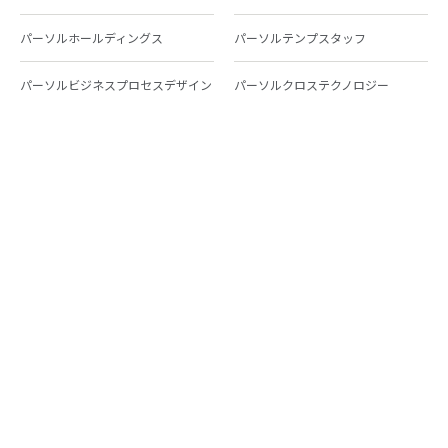
パーソルホールディングス
パーソルテンプスタッフ
パーソルビジネスプロセスデザイン
パーソルクロステクノロジー
パーソルキャリア
パーソルイノベーション
パーソル総合研究所
グループ会社一覧
個人向けサービス
人材派遣
テンプスタッフ
ジョブチェキ
ファンタブル
フレキシブルキャリア
Chall-edge
パーソルクロステクノロジー