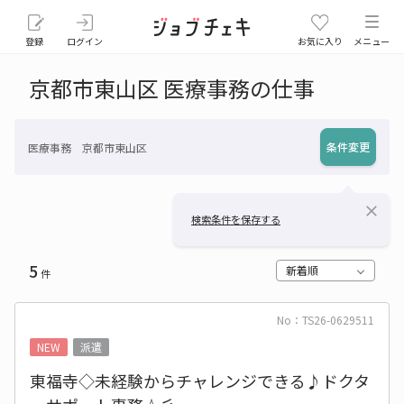
登録
ログイン
お気に入り
メニュー
京都市東山区 医療事務の仕事
条件変更
医療事務 京都市東山区
close
検索条件を保存する
5
新着順
件
No：TS26-0629511
NEW
派遣
東福寺◇未経験からチャレンジできる♪ドクタ