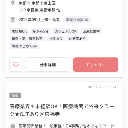
京都府 京都市東山区
ＪＲ奈良線 東福寺駅 他
2026年09月上旬～長期
開始日相談OK
未経験OK
駅から5分
カジュアルOK
派遣就業中
新卒・第二新卒歓迎
社食あり
休憩室あり
事務はじめてOK
仕事詳細
エントリー
No：TS26-0596213
派遣
医療業界＊未経験OK！医療機関で外来クラー
ク★OJTあり＠東福寺
医療関係業務 / 一般事務・OA事務 / 他オフィスワーク