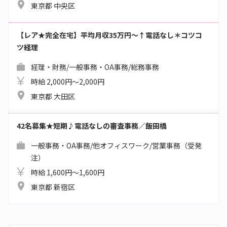
東京都 中央区
【レア★完全在宅】平均月収35万円～↑電話なし＊コツコ
ツ経理
経理・財務/一般事務・OA事務/総務事務
時給 2,000円～2,000円
東京都 大田区
42名募集★短期♪電話なしの審査事務／飯田橋
一般事務・OA事務/他オフィスワーク/営業事務（受発
注）
時給 1,600円～1,600円
東京都 新宿区