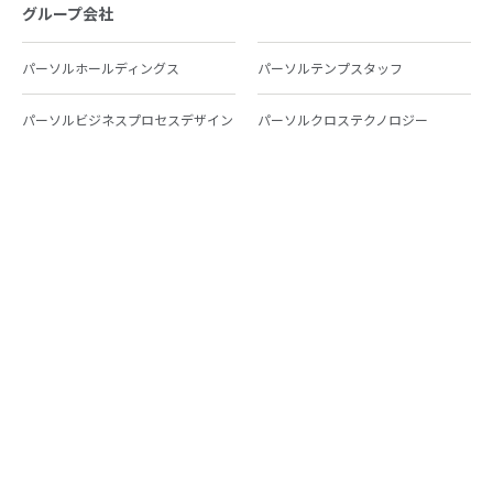
グループ会社
パーソルホールディングス
パーソルテンプスタッフ
パーソルビジネスプロセスデザイン
パーソルクロステクノロジー
パーソルキャリア
パーソルイノベーション
パーソル総合研究所
グループ会社一覧
個人向けサービス
人材派遣
テンプスタッフ
ジョブチェキ
ファンタブル
フレキシブルキャリア
Chall-edge
パーソルクロステクノロジー