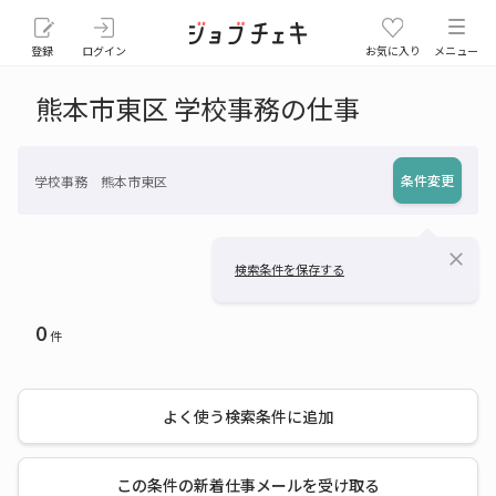
登録
ログイン
お気に入り
メニュー
熊本市東区 学校事務の仕事
条件変更
学校事務 熊本市東区
close
検索条件を保存する
0
件
よく使う検索条件に追加
この条件の新着仕事メールを受け取る