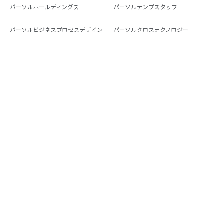
パーソルホールディングス
パーソルテンプスタッフ
パーソルビジネスプロセスデザイン
パーソルクロステクノロジー
パーソルキャリア
パーソルイノベーション
パーソル総合研究所
グループ会社一覧
個人向けサービス
人材派遣
テンプスタッフ
ジョブチェキ
ファンタブル
フレキシブルキャリア
Chall-edge
パーソルクロステクノロジー
転職・就職