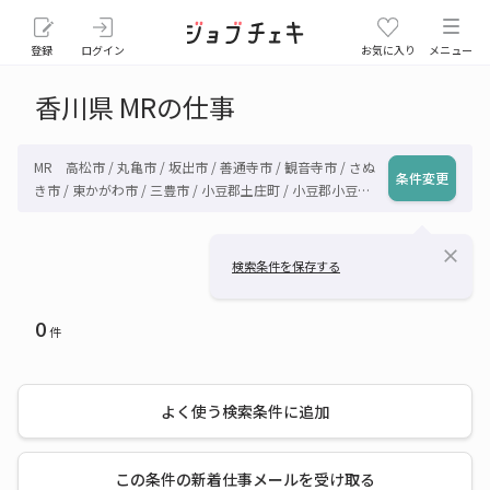
登録
ログイン
お気に入り
メニュー
香川県 MRの仕事
MR 高松市 / 丸亀市 / 坂出市 / 善通寺市 / 観音寺市 / さぬ
条件変更
き市 / 東かがわ市 / 三豊市 / 小豆郡土庄町 / 小豆郡小豆島
町 / 木田郡三木町 / 香川郡直島町 / 綾歌郡宇多津町 / 綾歌
郡綾川町 / 仲多度郡琴平町 / 仲多度郡多度津町 / 仲多度郡
close
まんのう町 / その他香川県
検索条件を保存する
0
件
よく使う検索条件に追加
この条件の新着仕事メールを受け取る