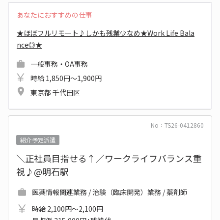
あなたにおすすめの仕事
★ほぼフルリモート♪しかも残業少なめ★Work Life Bala
nce◎★
一般事務・OA事務
時給 1,850円～1,900円
東京都 千代田区
No：TS26-0412860
紹介予定派遣
＼正社員目指せる↑／ワークライフバランス重
視♪@明石駅
医薬情報関連業務 / 治験（臨床開発）業務 / 薬剤師
時給 2,100円～2,100円