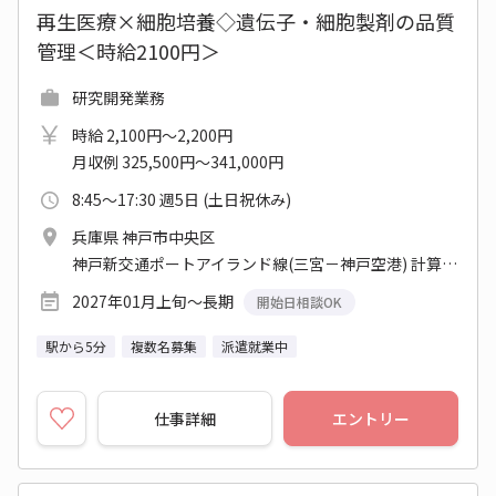
再生医療×細胞培養◇遺伝子・細胞製剤の品質
管理＜時給2100円＞
研究開発業務
時給 2,100円～2,200円
月収例 325,500円～341,000円
8:45～17:30 週5日 (土日祝休み)
兵庫県 神戸市中央区
神戸新交通ポートアイランド線(三宮－神戸空港) 計算科学センター駅
2027年01月上旬～長期
開始日相談OK
駅から5分
複数名募集
派遣就業中
仕事詳細
エントリー