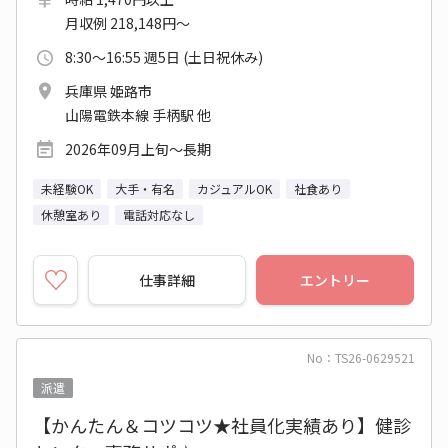
月収例 218,148円～
8:30～16:55 週5日 (土日祝休み)
兵庫県 姫路市
山陽電鉄本線 手柄駅 他
2026年09月上旬～長期
未経験OK
大手・有名
カジュアルOK
社食あり
休憩室あり
電話対応なし
仕事詳細
エントリー
No：TS26-0629521
派遣
【かんたん＆コツコツ★社員化実績あり】健診