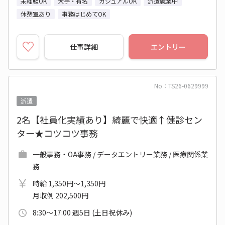
未経験OK
大手・有名
カジュアルOK
派遣就業中
休憩室あり
事務はじめてOK
仕事詳細
エントリー
No：TS26-0629999
派遣
2名【社員化実績あり】綺麗で快適↑健診セン
ター★コツコツ事務
一般事務・OA事務 / データエントリー業務 / 医療関係業
務
時給 1,350円～1,350円
月収例 202,500円
8:30～17:00 週5日 (土日祝休み)