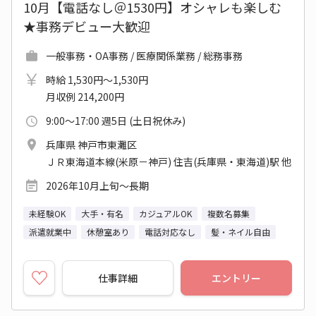
10月【電話なし＠1530円】オシャレも楽しむ
★事務デビュー大歓迎
一般事務・OA事務 / 医療関係業務 / 総務事務
時給 1,530円～1,530円
月収例 214,200円
9:00～17:00 週5日 (土日祝休み)
兵庫県 神戸市東灘区
ＪＲ東海道本線(米原－神戸) 住吉(兵庫県・東海道)駅 他
2026年10月上旬～長期
未経験OK
大手・有名
カジュアルOK
複数名募集
派遣就業中
休憩室あり
電話対応なし
髪・ネイル自由
仕事詳細
エントリー