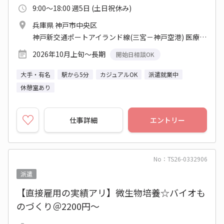
9:00～18:00 週5日 (土日祝休み)
兵庫県 神戸市中央区
神戸新交通ポートアイランド線(三宮－神戸空港) 医療センター駅
2026年10月上旬～長期
開始日相談OK
大手・有名
駅から5分
カジュアルOK
派遣就業中
休憩室あり
仕事詳細
エントリー
No：TS26-0332906
派遣
【直接雇用の実績アリ】微生物培養☆バイオも
のづくり＠2200円～