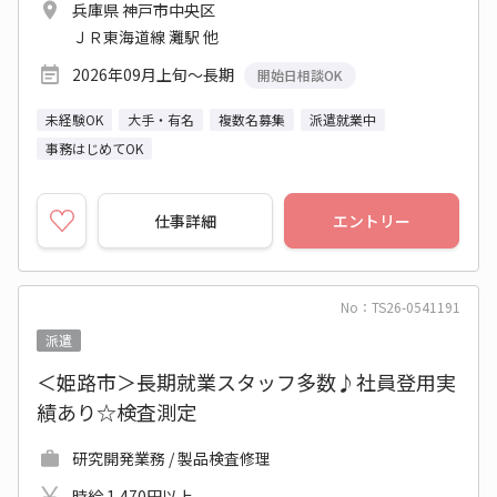
兵庫県 神戸市中央区
ＪＲ東海道線 灘駅 他
2026年09月上旬～長期
開始日相談OK
未経験OK
大手・有名
複数名募集
派遣就業中
事務はじめてOK
仕事詳細
エントリー
No：TS26-0541191
派遣
＜姫路市＞長期就業スタッフ多数♪社員登用実
績あり☆検査測定
研究開発業務 / 製品検査修理
時給 1,470円以上