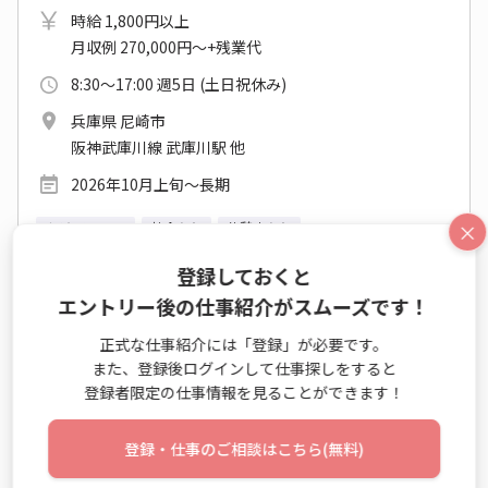
時給 1,800円以上
月収例 270,000円～+残業代
8:30～17:00 週5日 (土日祝休み)
兵庫県 尼崎市
阪神武庫川線 武庫川駅 他
2026年10月上旬～長期
×
カジュアルOK
社食あり
休憩室あり
登録しておくと
仕事詳細
エントリー
エントリー後の仕事紹介がスムーズです！
正式な仕事紹介には「登録」が必要です。
また、登録後ログインして仕事探しをすると
No：ES26-0632578
登録者限定の仕事情報を見ることができます！
派遣
登録・仕事のご相談はこちら(無料)
長期◇月収20万円！総合健康管理センターでコ
ツコツ事務♪灘駅