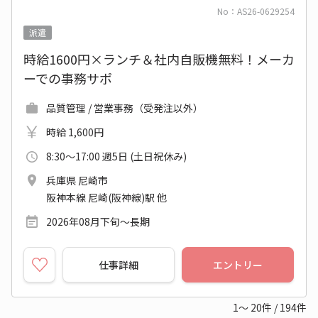
No：AS26-0629254
派遣
時給1600円×ランチ＆社内自販機無料！メーカ
ーでの事務サポ
品質管理 / 営業事務（受発注以外）
時給 1,600円
8:30～17:00 週5日 (土日祝休み)
兵庫県 尼崎市
阪神本線 尼崎(阪神線)駅 他
2026年08月下旬～長期
仕事詳細
エントリー
1～
20
件
/
194
件