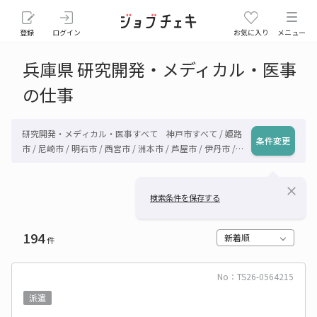
登録
ログイン
お気に入り
メニュー
兵庫県 研究開発・メディカル・医事
の仕事
研究開発・メディカル・医事すべて 神戸市すべて / 姫路
条件変更
市 / 尼崎市 / 明石市 / 西宮市 / 洲本市 / 芦屋市 / 伊丹市 /
相生市 / 豊岡市 / 加古川市 / 赤穂市 / 西脇市 / 宝塚市 / 三
木市 / 高砂市 / 川西市 / 小野市 / 三田市 / 加西市 / 丹波篠
close
山市 / 養父市 / 丹波市 / 南あわじ市 / 朝来市 / 淡路市 / 宍
検索条件を保存する
粟市 / 加東市 / たつの市 / 川辺郡猪名川町 / 多可郡多可町
/ 加古郡稲美町 / 加古郡播磨町 / 神崎郡市川町 / 神崎郡福
194
崎町 / 神崎郡神河町 / 揖保郡太子町 / 赤穂郡上郡町 / 佐用
新着順
件
郡佐用町 / 美方郡香美町 / 美方郡新温泉町 / その他兵庫県
No：TS26-0564215
派遣