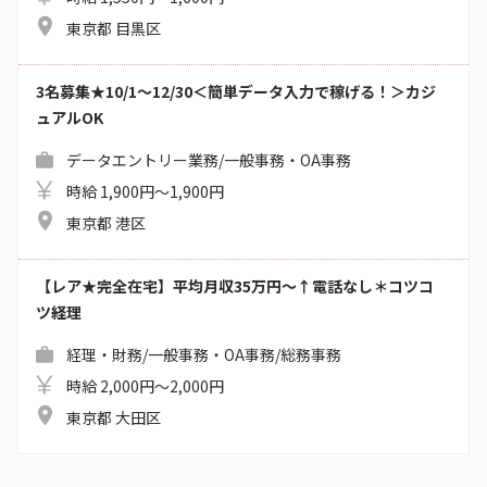
東京都 目黒区
3名募集★10/1～12/30＜簡単データ入力で稼げる！＞カジ
ュアルOK
データエントリー業務/一般事務・OA事務
時給 1,900円～1,900円
東京都 港区
【レア★完全在宅】平均月収35万円～↑電話なし＊コツコ
ツ経理
経理・財務/一般事務・OA事務/総務事務
時給 2,000円～2,000円
東京都 大田区