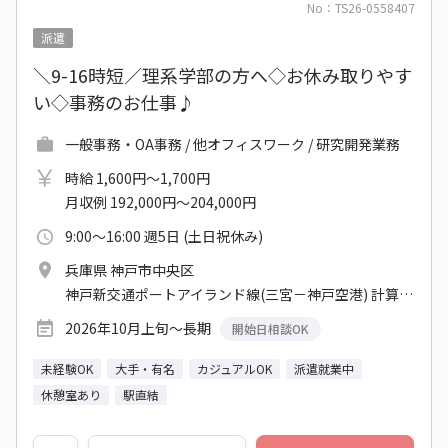
No：TS26-0558407
派遣
＼9-16時短／理系学部の方へ◇お休み取りやす
い◇事務のお仕事♪
一般事務・OA事務 / 他オフィスワーク / 研究開発業務
時給 1,600円～1,700円
月収例 192,000円～204,000円
9:00～16:00 週5日 (土日祝休み)
兵庫県 神戸市中央区
神戸新交通ポートアイランド線(三宮－神戸空港) 計算科学センター駅
2026年10月上旬～長期
開始日相談OK
未経験OK
大手・有名
カジュアルOK
派遣就業中
休憩室あり
駅直結