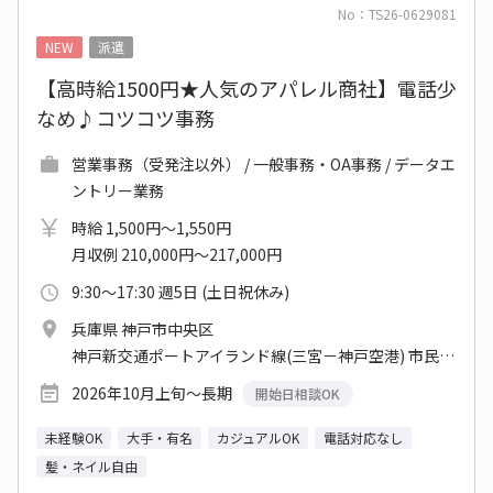
No：TS26-0629081
NEW
派遣
【高時給1500円★人気のアパレル商社】電話少
なめ♪コツコツ事務
営業事務（受発注以外） / 一般事務・OA事務 / データエ
ントリー業務
時給 1,500円～1,550円
月収例 210,000円～217,000円
9:30～17:30 週5日 (土日祝休み)
兵庫県 神戸市中央区
神戸新交通ポートアイランド線(三宮－神戸空港) 市民広場駅 他
2026年10月上旬～長期
開始日相談OK
未経験OK
大手・有名
カジュアルOK
電話対応なし
髪・ネイル自由