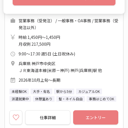
NTT×長期＜事務＞注文書確認＋日程調整◎未
経験OK！残業なし
営業事務（受発注） / 一般事務・OA事務 / 営業事務（受
発注以外）
時給 1,450円～1,450円
月収例 217,500円
9:00～17:30 週5日 (土日祝休み)
兵庫県 神戸市中央区
ＪＲ東海道本線(米原－神戸) 神戸(兵庫県)駅 他
2026年10月上旬～長期
未経験OK
大手・有名
駅から5分
カジュアルOK
派遣就業中
休憩室あり
髪・ネイル自由
事務はじめてOK
仕事詳細
エントリー