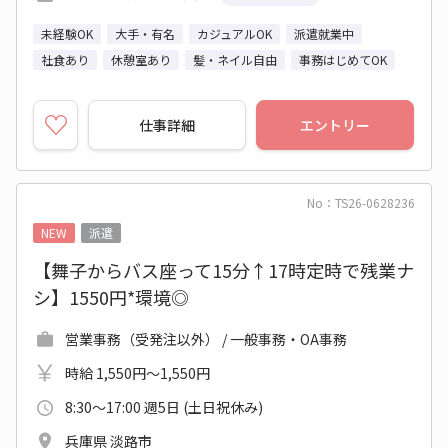
未経験OK
大手・有名
カジュアルOK
派遣就業中
社食あり
休憩室あり
髪・ネイル自由
事務はじめてOK
仕事詳細
エントリー
No：TS26-0628236
NEW
派遣
【舞子からバス座って15分↑17時定時で残業ナ
シ】1550円*環境◎
営業事務（受発注以外） / 一般事務・OA事務
時給 1,550円～1,550円
8:30～17:00 週5日 (土日祝休み)
兵庫県 淡路市