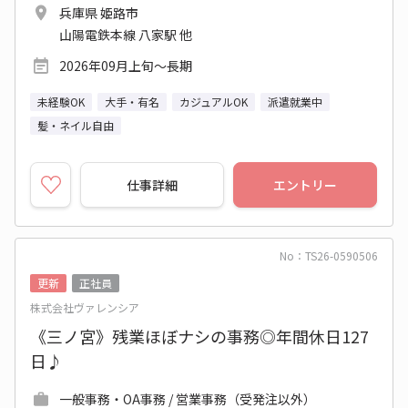
兵庫県 姫路市
山陽電鉄本線 八家駅 他
2026年09月上旬～長期
未経験OK
大手・有名
カジュアルOK
派遣就業中
髪・ネイル自由
仕事詳細
エントリー
No：TS26-0590506
更新
正社員
株式会社ヴァレンシア
《三ノ宮》残業ほぼナシの事務◎年間休日127
日♪
一般事務・OA事務 / 営業事務（受発注以外）