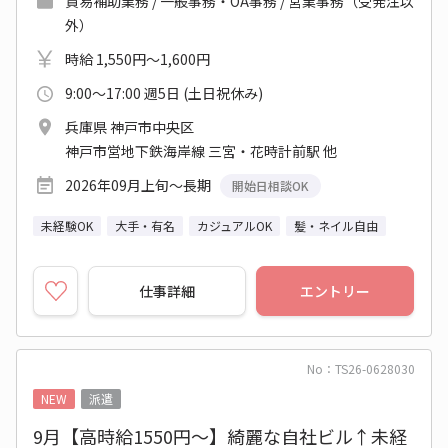
貿易補助業務 / 一般事務・OA事務 / 営業事務（受発注以
外）
時給 1,550円～1,600円
9:00～17:00 週5日 (土日祝休み)
兵庫県 神戸市中央区
神戸市営地下鉄海岸線 三宮・花時計前駅 他
2026年09月上旬～長期
開始日相談OK
未経験OK
大手・有名
カジュアルOK
髪・ネイル自由
仕事詳細
エントリー
No：TS26-0628030
NEW
派遣
9月【高時給1550円～】綺麗な自社ビル↑未経