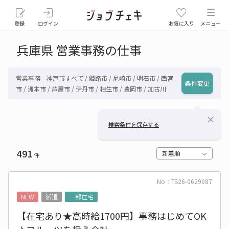
登録
ログイン
お気に入り
メニュー
兵庫県 営業事務の仕事
営業事務 神戸市すべて / 姫路市 / 尼崎市 / 明石市 / 西宮
条件変更
市 / 洲本市 / 芦屋市 / 伊丹市 / 相生市 / 豊岡市 / 加古川市 /
赤穂市 / 西脇市 / 宝塚市 / 三木市 / 高砂市 / 川西市 / 小野
市 / 三田市 / 加西市 / 丹波篠山市 / 養父市 / 丹波市 / 南あ
close
わじ市 / 朝来市 / 淡路市 / 宍粟市 / 加東市 / たつの市 / 川
検索条件を保存する
辺郡猪名川町 / 多可郡多可町 / 加古郡稲美町 / 加古郡播磨
町 / 神崎郡市川町 / 神崎郡福崎町 / 神崎郡神河町 / 揖保郡
491
太子町 / 赤穂郡上郡町 / 佐用郡佐用町 / 美方郡香美町 / 美
新着順
件
方郡新温泉町 / その他兵庫県
No：TS26-0629087
NEW
派遣
一部在宅
【在宅あり★高時給1700円】事務はじめてOK