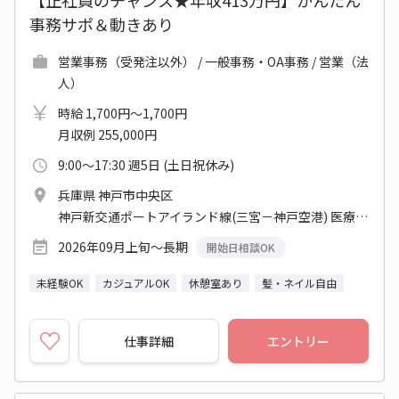
【正社員のチャンス★年収413万円】かんたん
事務サポ＆動きあり
営業事務（受発注以外） / 一般事務・OA事務 / 営業（法
人）
時給 1,700円～1,700円
月収例 255,000円
9:00～17:30 週5日 (土日祝休み)
兵庫県 神戸市中央区
神戸新交通ポートアイランド線(三宮－神戸空港) 医療センター駅 他
2026年09月上旬～長期
開始日相談OK
未経験OK
カジュアルOK
休憩室あり
髪・ネイル自由
仕事詳細
エントリー