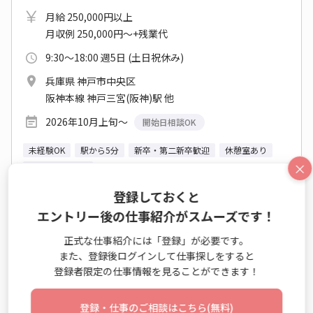
月給 250,000円以上
月収例 250,000円～+残業代
9:30～18:00 週5日 (土日祝休み)
兵庫県 神戸市中央区
阪神本線 神戸三宮(阪神)駅 他
2026年10月上旬～
開始日相談OK
未経験OK
駅から5分
新卒・第二新卒歓迎
休憩室あり
×
髪・ネイル自由
登録しておくと
エントリー後の仕事紹介がスムーズです！
仕事詳細
エントリー
正式な仕事紹介には「登録」が必要です。
また、登録後ログインして仕事探しをすると
No：TS26-0628786
登録者限定の仕事情報を見ることができます！
NEW
派遣
登録・仕事のご相談はこちら(無料)