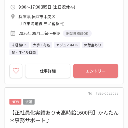
9:00～17:30 週5日 (土日祝休み)
兵庫県 神戸市中央区
ＪＲ東海道線 三ノ宮駅 他
2026年09月上旬～長期
開始日相談OK
未経験OK
大手・有名
カジュアルOK
休憩室あり
髪・ネイル自由
仕事詳細
エントリー
No：TS26-0629083
NEW
派遣
【正社員化実績あり★高時給1600円】かんたん
＊事務サポート♪