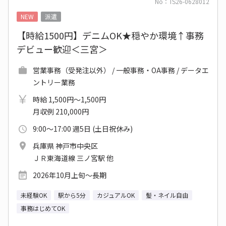
No：TS26-0628012
NEW
派遣
【時給1500円】デニムOK★穏やか環境↑事務
デビュー歓迎＜三宮＞
営業事務（受発注以外） / 一般事務・OA事務 / データエ
ントリー業務
時給 1,500円～1,500円
月収例 210,000円
9:00～17:00 週5日 (土日祝休み)
兵庫県 神戸市中央区
ＪＲ東海道線 三ノ宮駅 他
2026年10月上旬～長期
未経験OK
駅から5分
カジュアルOK
髪・ネイル自由
事務はじめてOK