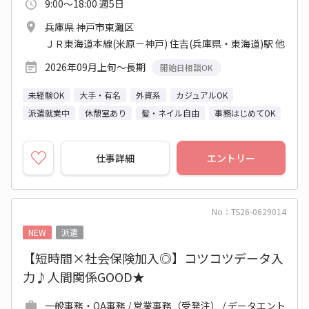
9:00～18:00 週5日
兵庫県 神戸市東灘区
ＪＲ東海道本線(米原－神戸) 住吉(兵庫県・東海道)駅 他
2026年09月上旬～長期
開始日相談OK
未経験OK
大手・有名
外資系
カジュアルOK
派遣就業中
休憩室あり
髪・ネイル自由
事務はじめてOK
仕事詳細
エントリー
No：TS26-0629014
NEW
派遣
【短時間×社会保険加入◎】コツコツデータ入
力♪人間関係GOOD★
一般事務・OA事務 / 営業事務（受発注） / データエント