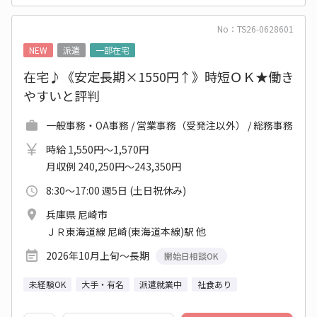
No：TS26-0628601
NEW
派遣
一部在宅
在宅♪《安定長期×1550円↑》時短ＯＫ★働き
やすいと評判
一般事務・OA事務 / 営業事務（受発注以外） / 総務事務
時給 1,550円～1,570円
月収例 240,250円～243,350円
8:30～17:00 週5日 (土日祝休み)
兵庫県 尼崎市
ＪＲ東海道線 尼崎(東海道本線)駅 他
2026年10月上旬～長期
開始日相談OK
未経験OK
大手・有名
派遣就業中
社食あり