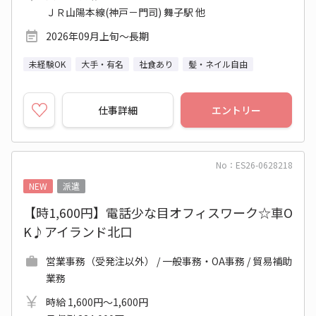
ＪＲ山陽本線(神戸－門司) 舞子駅 他
2026年09月上旬～長期
未経験OK
大手・有名
社食あり
髪・ネイル自由
仕事詳細
エントリー
No：ES26-0628218
NEW
派遣
【時1,600円】電話少な目オフィスワーク☆車O
K♪アイランド北口
営業事務（受発注以外） / 一般事務・OA事務 / 貿易補助
業務
時給 1,600円～1,600円