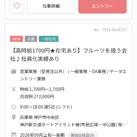
仕事詳細
エントリー
No：TS26-0628237
NEW
派遣
一部在宅
【高時給1700円★在宅あり】フルーツを扱う会
社♪社員化実績あり
営業事務（受発注以外） / 一般事務・OA事務 / データエ
ントリー業務
時給 1,700円～1,700円
月収例 272,000円
9:00～18:00 週5日 (シフト)
兵庫県 神戸市中央区
神戸新交通ポートアイランド線(市民広場－中公園) 南公園駅 他
2026年09月上旬～長期
開始日相談OK