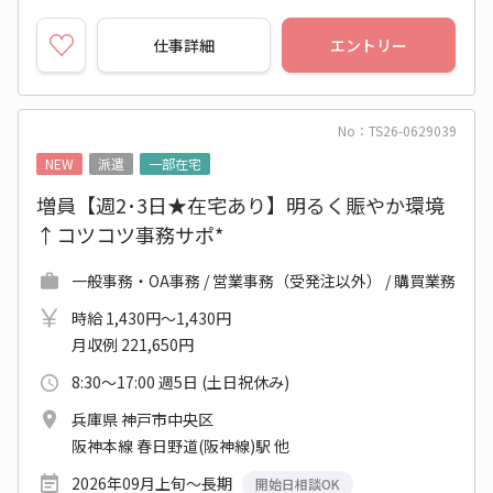
仕事詳細
エントリー
No：TS26-0629039
NEW
派遣
一部在宅
増員【週2･3日★在宅あり】明るく賑やか環境
↑コツコツ事務サポ*
一般事務・OA事務 / 営業事務（受発注以外） / 購買業務
時給 1,430円～1,430円
月収例 221,650円
8:30～17:00 週5日 (土日祝休み)
兵庫県 神戸市中央区
阪神本線 春日野道(阪神線)駅 他
2026年09月上旬～長期
開始日相談OK