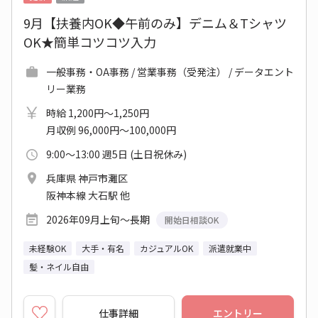
9月【扶養内OK◆午前のみ】デニム＆Tシャツ
OK★簡単コツコツ入力
一般事務・OA事務 / 営業事務（受発注） / データエント
リー業務
時給 1,200円～1,250円
月収例 96,000円～100,000円
9:00～13:00 週5日 (土日祝休み)
兵庫県 神戸市灘区
阪神本線 大石駅 他
2026年09月上旬～長期
開始日相談OK
未経験OK
大手・有名
カジュアルOK
派遣就業中
髪・ネイル自由
仕事詳細
エントリー