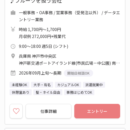
♪フルーツを扱う会社
一般事務・OA事務 / 営業事務（受発注以外） / データエ
ントリー業務
時給 1,700円～1,700円
月収例 272,000円+残業代
9:00～18:00 週5日 (シフト)
兵庫県 神戸市中央区
神戸新交通ポートアイランド線(市民広場－中公園) 南公園駅 他
2026年09月上旬～長期
開始日相談OK
未経験OK
大手・有名
カジュアルOK
派遣就業中
休憩室あり
髪・ネイル自由
事務はじめてOK
仕事詳細
エントリー