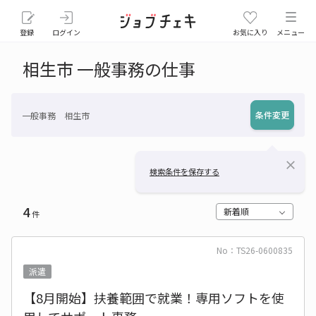
登録
ログイン
お気に入り
メニュー
相生市 一般事務の仕事
条件変更
一般事務 相生市
close
検索条件を保存する
4
新着順
件
No：TS26-0600835
派遣
【8月開始】扶養範囲で就業！専用ソフトを使