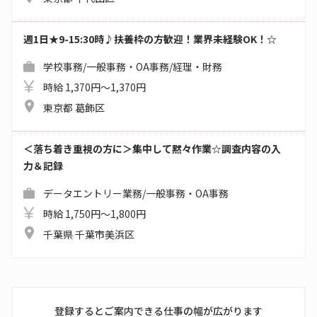
週1日★9-15:30時♪扶養枠の方歓迎！業界未経験OK！☆
学校事務/一般事務・OA事務/経理・財務
時給 1,370円～1,370円
東京都 葛飾区
＜落ち着き重視の方に＞集中して黙々作業☆調査内容の入
力＆記録
データエントリー業務/一般事務・OA事務
時給 1,750円～1,800円
千葉県 千葉市美浜区
登録するとご案内できる仕事の幅が広がります