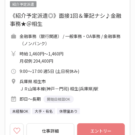
紹介予定派遣
《紹介予定派遣◎》面接1回＆筆記ナシ♪金融
事務★＠相生
金融事務（銀行関連） / 一般事務・OA事務 / 金融事務
（ノンバンク）
時給 1,460円～1,460円
月収例 204,400円
9:00～17:00 週5日 (土日祝休み)
兵庫県 相生市
ＪＲ山陽本線(神戸－門司) 相生(兵庫県)駅
即日～長期
開始日相談OK
未経験OK
大手・有名
休憩室あり
仕事詳細
エントリー