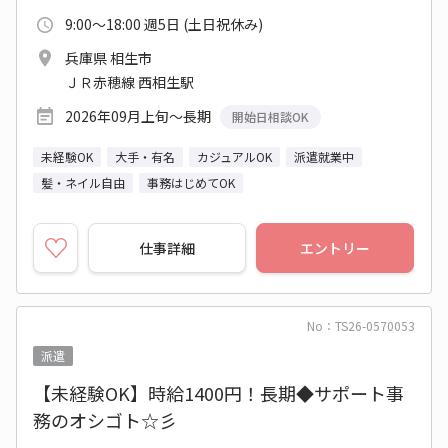
9:00～18:00 週5日 (土日祝休み)
兵庫県 相生市
ＪＲ赤穂線 西相生駅
2026年09月上旬～長期
開始日相談OK
未経験OK
大手・有名
カジュアルOK
派遣就業中
髪・ネイル自由
事務はじめてOK
仕事詳細
エントリー
No：TS26-0570053
派遣
【未経験OK】時給1400円！長期◆サポート事
務のオシゴト☆彡