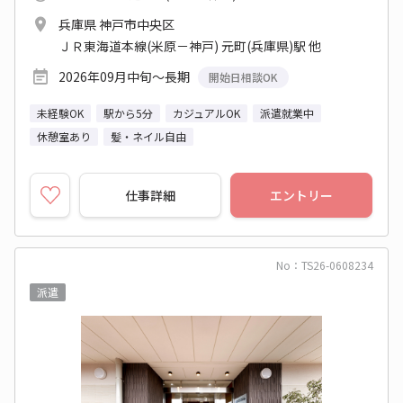
兵庫県 神戸市中央区
ＪＲ東海道本線(米原－神戸) 元町(兵庫県)駅 他
2026年09月中旬～長期
開始日相談OK
未経験OK
駅から5分
カジュアルOK
派遣就業中
休憩室あり
髪・ネイル自由
仕事詳細
エントリー
No：TS26-0608234
派遣