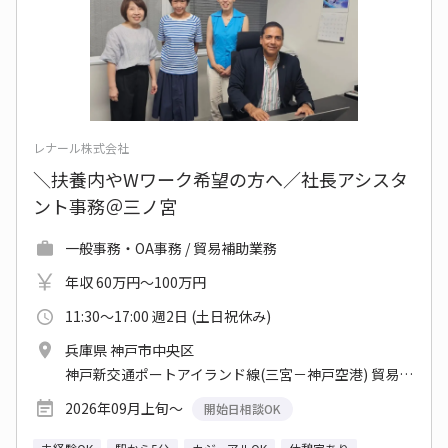
レナール株式会社
＼扶養内やWワーク希望の方へ／社長アシスタ
ント事務＠三ノ宮
一般事務・OA事務 / 貿易補助業務
年収 60万円～100万円
11:30～17:00 週2日 (土日祝休み)
兵庫県 神戸市中央区
神戸新交通ポートアイランド線(三宮－神戸空港) 貿易センター駅 他
2026年09月上旬～
開始日相談OK