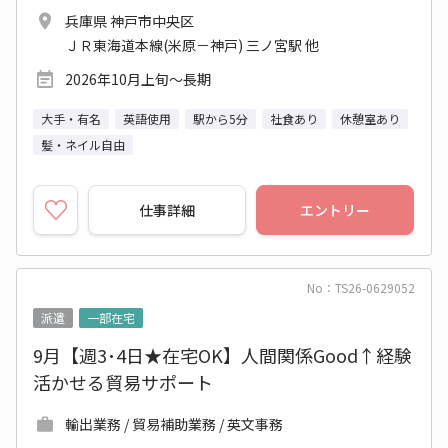
兵庫県 神戸市中央区
ＪＲ東海道本線(米原－神戸) 三ノ宮駅 他
2026年10月上旬～長期
大手・有名
英語使用
駅から5分
社食あり
休憩室あり
髪・ネイル自由
仕事詳細
エントリー
No：TS26-0629052
派遣
一部在宅
9月【週3･4日★在宅OK】人間関係Good↑経験
活かせる貿易サポート
輸出業務 / 貿易補助業務 / 英文事務