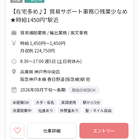
【在宅多め♪】貿易サポート事務◎残業少なめ
★時給1450円*駅近
貿易補助業務 / 輸出業務 / 英文事務
時給 1,450円～1,450円
月収例 224,750円
8:30～17:00 週5日 (土日祝休み)
兵庫県 神戸市中央区
阪急神戸本線 春日野道(阪急線)駅 他
2026年08月下旬～長期
開始日相談OK
未経験OK
大手・有名
英語使用
駅から5分
派遣就業中
社食あり
休憩室あり
髪・ネイル自由
仕事詳細
エントリー