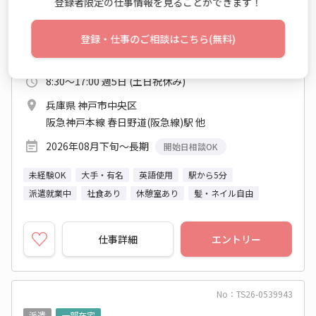
登録者限定の仕事情報を見ることができます！
一般事務・OA事務 / 貿易補助業務 / 輸出業務
登録・仕事のご相談はこちら(無料)
時給 1,450円～1,450円
月収例 224,750円
8:30～17:00 週5日 (土日祝休み)
兵庫県 神戸市中央区
阪急神戸本線 春日野道(阪急線)駅 他
2026年08月下旬～長期
開始日相談OK
未経験OK
大手・有名
英語使用
駅から5分
派遣就業中
社食あり
休憩室あり
髪・ネイル自由
仕事詳細
エントリー
No：TS26-0539943
派遣
一部在宅