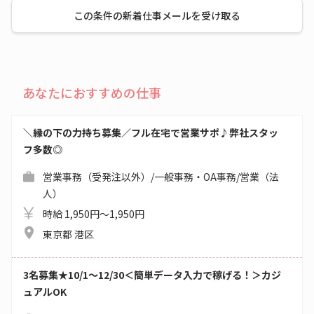
この条件の新着仕事メールを受け取る
あなたにおすすめの仕事
＼縁の下の力持ち募集／フル在宅で営業サポ♪弊社スタッ
フ多数◎
営業事務（受発注以外）/一般事務・OA事務/営業（法
人）
時給 1,950円～1,950円
東京都 港区
3名募集★10/1～12/30＜簡単データ入力で稼げる！＞カジ
ュアルOK