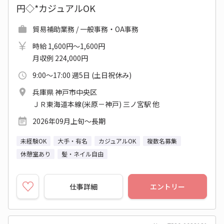
円◇*カジュアルOK
貿易補助業務 / 一般事務・OA事務
時給 1,600円～1,600円
月収例 224,000円
9:00～17:00 週5日 (土日祝休み)
兵庫県 神戸市中央区
ＪＲ東海道本線(米原－神戸) 三ノ宮駅 他
2026年09月上旬～長期
未経験OK
大手・有名
カジュアルOK
複数名募集
休憩室あり
髪・ネイル自由
仕事詳細
エントリー