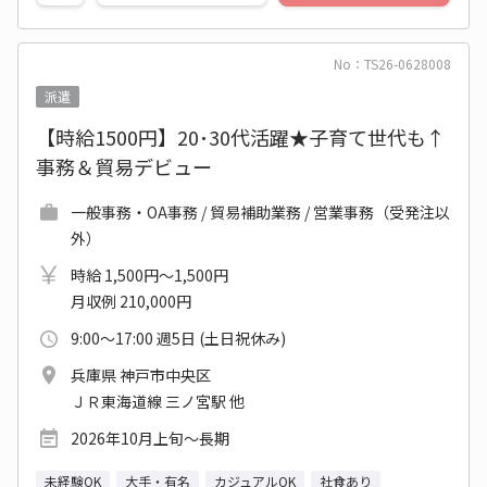
No：TS26-0628008
派遣
【時給1500円】20･30代活躍★子育て世代も↑
事務＆貿易デビュー
一般事務・OA事務 / 貿易補助業務 / 営業事務（受発注以
外）
時給 1,500円～1,500円
月収例 210,000円
9:00～17:00 週5日 (土日祝休み)
兵庫県 神戸市中央区
ＪＲ東海道線 三ノ宮駅 他
2026年10月上旬～長期
未経験OK
大手・有名
カジュアルOK
社食あり