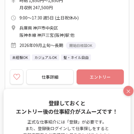
時給 1,650円～1,650円
月収例 247,500円
9:00～17:30 週5日 (土日祝休み)
兵庫県 神戸市中央区
阪神本線 神戸三宮(阪神)駅 他
2026年09月上旬～長期
開始日相談OK
未経験OK
カジュアルOK
髪・ネイル自由
仕事詳細
エントリー
×
No：TS26-0541474
登録しておくと
派遣
一部在宅
エントリー後の仕事紹介がスムーズです！
【在宅多め】時給1450円☆長期○残業なし☆彡
正式な仕事紹介には「登録」が必要です。
17時台定時♪
また、登録後ログインして仕事探しをすると