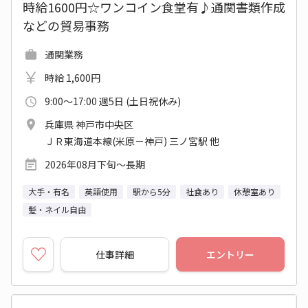
時給1600円☆ワンコイン食堂有♪通関書類作成
などの貿易事務
通関業務
時給 1,600円
9:00～17:00 週5日 (土日祝休み)
兵庫県 神戸市中央区
ＪＲ東海道本線(米原－神戸) 三ノ宮駅 他
2026年08月下旬～長期
大手・有名
英語使用
駅から5分
社食あり
休憩室あり
髪・ネイル自由
仕事詳細
エントリー