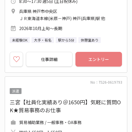
8:30～17:30 週5日 (土日祝休み)
兵庫県 神戸市中央区
ＪＲ東海道本線(米原－神戸) 神戸(兵庫県)駅 他
2026年10月上旬～長期
未経験OK
大手・有名
駅から5分
休憩室あり
仕事詳細
エントリー
No：TS26-0619793
派遣
三宮【社員化実績あり＠1650円】気軽に質問O
K★貿易事務のお仕事
貿易補助業務 / 一般事務・OA事務