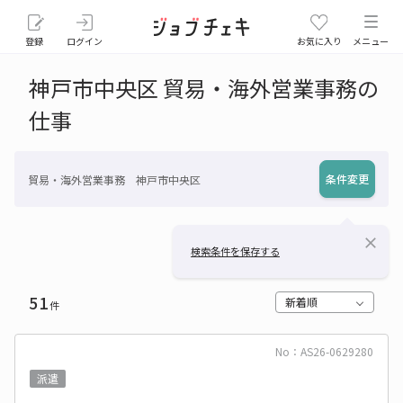
登録
ログイン
お気に入り
メニュー
神戸市中央区 貿易・海外営業事務の
仕事
条件変更
貿易・海外営業事務 神戸市中央区
close
検索条件を保存する
51
新着順
件
No：AS26-0629280
派遣