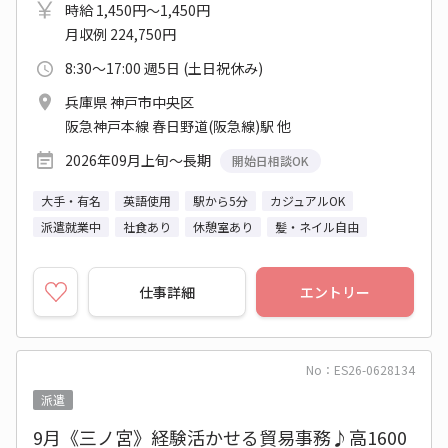
時給 1,450円～1,450円
月収例 224,750円
8:30～17:00 週5日 (土日祝休み)
兵庫県 神戸市中央区
阪急神戸本線 春日野道(阪急線)駅 他
2026年09月上旬～長期
開始日相談OK
大手・有名
英語使用
駅から5分
カジュアルOK
派遣就業中
社食あり
休憩室あり
髪・ネイル自由
仕事詳細
エントリー
No：ES26-0628134
派遣
9月《三ノ宮》経験活かせる貿易事務♪高1600