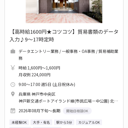
【高時給1600円★コツコツ】貿易書類のデータ
入力♪9～17時定時
データエントリー業務 / 一般事務・OA事務 / 貿易補助業
務
時給 1,600円～1,600円
月収例 224,000円
9:00～17:00 週5日 (土日祝休み)
兵庫県 神戸市中央区
神戸新交通ポートアイランド線(市民広場－中公園) 北埠頭駅 他
2026年08月下旬～長期
開始日相談OK
未経験OK
大手・有名
駅から5分
カジュアルOK