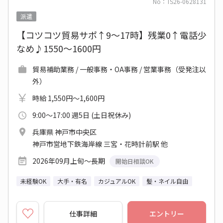
No：TS26-0628131
派遣
【コツコツ貿易サポ↑9～17時】残業0↑電話少
なめ♪1550～1600円
貿易補助業務 / 一般事務・OA事務 / 営業事務（受発注以
外）
時給 1,550円～1,600円
9:00～17:00 週5日 (土日祝休み)
兵庫県 神戸市中央区
神戸市営地下鉄海岸線 三宮・花時計前駅 他
2026年09月上旬～長期
開始日相談OK
未経験OK
大手・有名
カジュアルOK
髪・ネイル自由
仕事詳細
エントリー