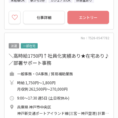
未経験OK
駅から5分
カジュアルOK
休憩室あり
仕事詳細
エントリー
No：TS26-0547782
派遣
一部在宅
＼高時給1750円↑社員化実績あり★在宅あり♪
／部署サポート事務
一般事務・OA事務 / 貿易補助業務
時給 1,750円～1,800円
月収例 262,500円～270,000円
9:00～17:30 週5日 (土日祝休み)
兵庫県 神戸市中央区
神戸新交通ポートアイランド線(三宮－神戸空港) 計算科学センター駅 他