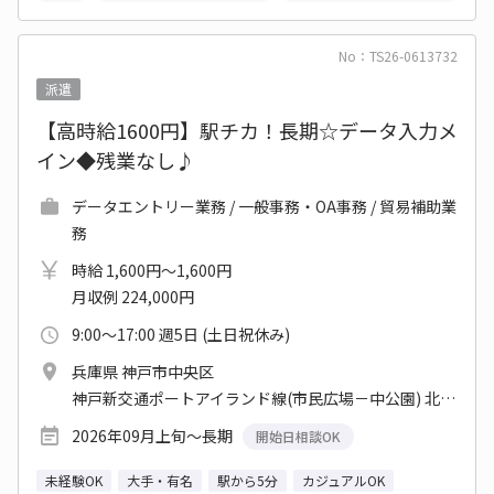
No：TS26-0613732
派遣
【高時給1600円】駅チカ！長期☆データ入力メ
イン◆残業なし♪
データエントリー業務 / 一般事務・OA事務 / 貿易補助業
務
時給 1,600円～1,600円
月収例 224,000円
9:00～17:00 週5日 (土日祝休み)
兵庫県 神戸市中央区
神戸新交通ポートアイランド線(市民広場－中公園) 北埠頭駅 他
2026年09月上旬～長期
開始日相談OK
未経験OK
大手・有名
駅から5分
カジュアルOK