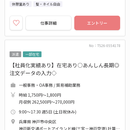
休憩室あり
髪・ネイル自由
仕事詳細
エントリー
No：TS26-0554178
派遣
一部在宅
【社員化実績あり】在宅あり○あんしん長期◎
注文データの入力◇
一般事務・OA事務 / 貿易補助業務
時給 1,750円～1,800円
月収例 262,500円～270,000円
9:00～17:30 週5日 (土日祝休み)
兵庫県 神戸市中央区
神戸新交通ポートアイランド線(三宮－神戸空港) 計算科学センター駅 他