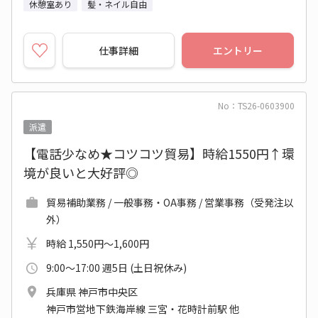
休憩室あり
髪・ネイル自由
仕事詳細
エントリー
No：TS26-0603900
派遣
【電話少なめ★コツコツ貿易】時給1550円↑環
境が良いと大好評◎
貿易補助業務 / 一般事務・OA事務 / 営業事務（受発注以
外）
時給 1,550円～1,600円
9:00～17:00 週5日 (土日祝休み)
兵庫県 神戸市中央区
神戸市営地下鉄海岸線 三宮・花時計前駅 他