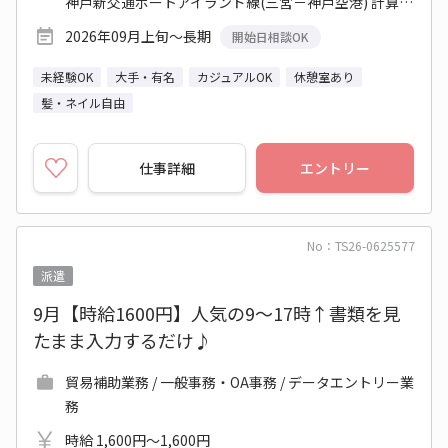
神戸新交通ポートアイランド線(三宮－神戸空港) 計算科学センター駅 他
2026年09月上旬～長期
開始日相談OK
未経験OK
大手・有名
カジュアルOK
休憩室あり
髪・ネイル自由
仕事詳細
エントリー
No：TS26-0625577
派遣
9月【時給1600円】人気の9～17時↑書類を見
たまま入力するだけ♪
貿易補助業務 / 一般事務・OA事務 / データエントリー業
務
時給 1,600円～1,600円