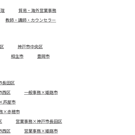
経理
貿易・海外営業事務
教師・講師・カウンセラー
区
神戸市中央区
相生市
豊岡市
市長田区
市西区
一般事務×姫路市
×芦屋市
務×赤穂市
区
営業事務×神戸市長田区
市西区
営業事務×姫路市