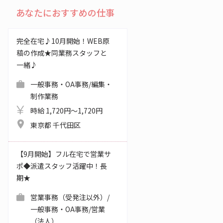
あなたにおすすめの仕事
完全在宅♪10月開始！WEB原
稿の作成★同業務スタッフと
一緒♪
一般事務・OA事務/編集・
制作業務
時給 1,720円～1,720円
東京都 千代田区
【9月開始】フル在宅で営業サ
ポ◆派遣スタッフ活躍中！長
期★
営業事務（受発注以外）/
一般事務・OA事務/営業
（法人）