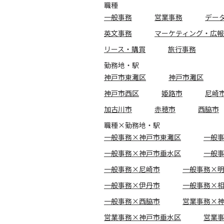
職種
一般事務
営業事務
デー
英文事務
マーケティング・広報
リース・購買
旅行事務
勤務地・駅
神戸市東灘区
神戸市灘区
神戸市西区
姫路市
尼崎
加古川市
赤穂市
西脇市
職種×勤務地・駅
一般事務×神戸市東灘区
一般
一般事務×神戸市垂水区
一般
一般事務×尼崎市
一般事務×
一般事務×伊丹市
一般事務×
一般事務×西脇市
営業事務×
営業事務×神戸市垂水区
営業