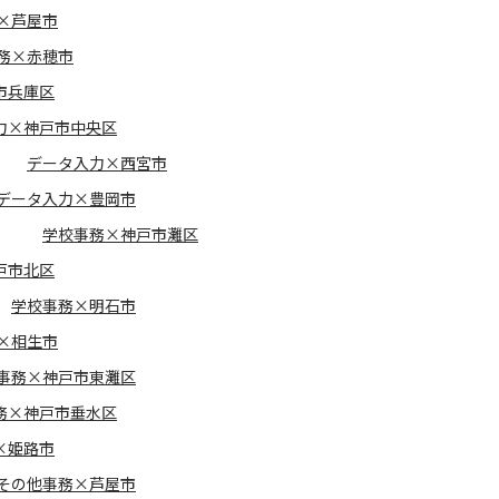
×芦屋市
務×赤穂市
市兵庫区
力×神戸市中央区
データ入力×西宮市
データ入力×豊岡市
学校事務×神戸市灘区
戸市北区
学校事務×明石市
×相生市
事務×神戸市東灘区
務×神戸市垂水区
×姫路市
その他事務×芦屋市