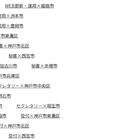
WEB更新・運用×姫路市
運用×洲本市
運用×豊岡市
戸市東灘区
書×神戸市北区
秘書×西宮市
加古川市
秘書×赤穂市
戸市兵庫区
クレタリー×神戸市中央区
明石市
市
セクレタリー×相生市
脇市
受付×神戸市東灘区
付×神戸市北区
受付×西宮市