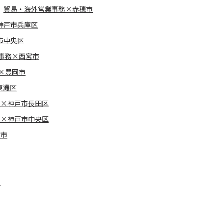
貿易・海外営業事務×赤穂市
神戸市兵庫区
市中央区
事務×西宮市
×豊岡市
東灘区
報×神戸市長田区
報×神戸市中央区
崎市
市