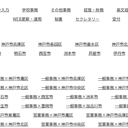
タ入力
学校事務
その他事務
経理・財務
英文
WEB更新・運用
秘書
セクレタリー
受付
神戸市兵庫区
神戸市長田区
神戸市垂水区
神戸市北
市
明石市
西宮市
洲本市
芦屋市
伊丹市
事務×神戸市灘区
一般事務×神戸市兵庫区
一般事務×神戸
事務×神戸市北区
一般事務×神戸市中央区
一般事務×神戸
明石市
一般事務×西宮市
一般事務×洲本市
一般事務
相生市
一般事務×豊岡市
一般事務×加古川市
一般事
神戸市東灘区
営業事務×神戸市灘区
営業事務×神戸市兵庫
事務×神戸市北区
営業事務×神戸市中央区
営業事務×神戸