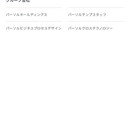
グループ会社
パーソルホールディングス
パーソルテンプスタッフ
パーソルビジネスプロセスデザイン
パーソルクロステクノロジー
パーソルキャリア
パーソルイノベーション
パーソル総合研究所
グループ会社一覧
個人向けサービス
人材派遣
テンプスタッフ
ジョブチェキ
ファンタブル
フレキシブルキャリア
Chall-edge
パーソルクロステクノロジー