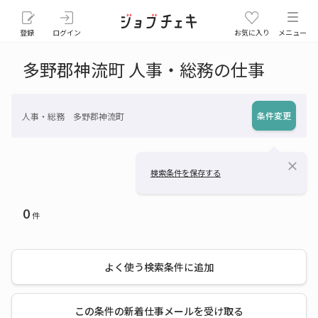
登録
ログイン
お気に入り
メニュー
多野郡神流町 人事・総務の仕事
条件変更
人事・総務 多野郡神流町
close
検索条件を保存する
0
件
よく使う検索条件に追加
この条件の新着仕事メールを受け取る