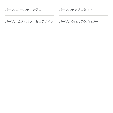
パーソルホールディングス
パーソルテンプスタッフ
パーソルビジネスプロセスデザイン
パーソルクロステクノロジー
パーソルキャリア
パーソルイノベーション
パーソル総合研究所
グループ会社一覧
個人向けサービス
人材派遣
テンプスタッフ
ジョブチェキ
ファンタブル
フレキシブルキャリア
Chall-edge
パーソルクロステクノロジー