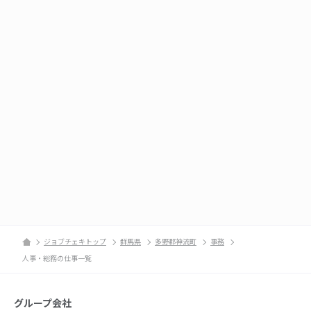
ジョブチェキトップ
群馬県
多野郡神流町
事務
人事・総務の仕事一覧
グループ会社