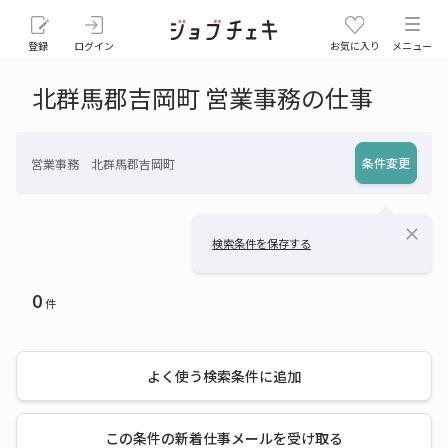
登録
ログイン
お気に入り
メニュー
北群馬郡吉岡町 営業事務の仕事
条件変更
営業事務 北群馬郡吉岡町
close
検索条件を保存する
0
件
よく使う検索条件に追加
この条件の新着仕事メールを受け取る