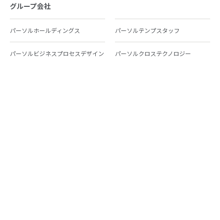
グループ会社
パーソルホールディングス
パーソルテンプスタッフ
パーソルビジネスプロセスデザイン
パーソルクロステクノロジー
パーソルキャリア
パーソルイノベーション
パーソル総合研究所
グループ会社一覧
個人向けサービス
人材派遣
テンプスタッフ
ジョブチェキ
ファンタブル
フレキシブルキャリア
Chall-edge
パーソルクロステクノロジー