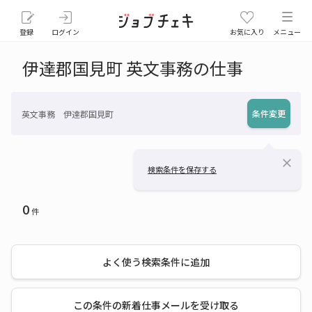
登録
ログイン
お気に入り
メニュー
伊達郡国見町 英文事務の仕事
条件変更
英文事務 伊達郡国見町
close
検索条件を保存する
0
件
よく使う検索条件に追加
この条件の新着仕事メールを受け取る