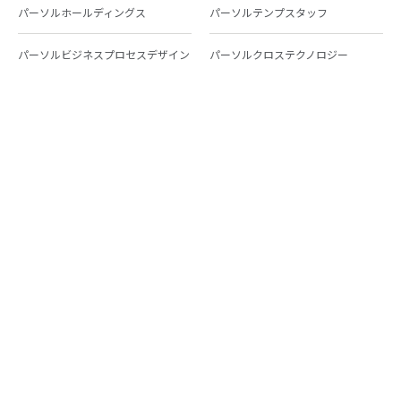
パーソルホールディングス
パーソルテンプスタッフ
パーソルビジネスプロセスデザイン
パーソルクロステクノロジー
パーソルキャリア
パーソルイノベーション
パーソル総合研究所
グループ会社一覧
個人向けサービス
人材派遣
テンプスタッフ
ジョブチェキ
ファンタブル
フレキシブルキャリア
Chall-edge
パーソルクロステクノロジー
転職・就職