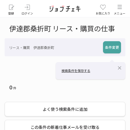
登録
ログイン
お気に入り
メニュー
伊達郡桑折町 リース・購買の仕事
条件変更
リース・購買 伊達郡桑折町
close
検索条件を保存する
0
件
よく使う検索条件に追加
この条件の新着仕事メールを受け取る