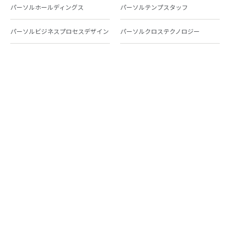
パーソルホールディングス
パーソルテンプスタッフ
パーソルビジネスプロセスデザイン
パーソルクロステクノロジー
パーソルキャリア
パーソルイノベーション
パーソル総合研究所
グループ会社一覧
個人向けサービス
人材派遣
テンプスタッフ
ジョブチェキ
ファンタブル
フレキシブルキャリア
Chall-edge
パーソルクロステクノロジー
転職・就職