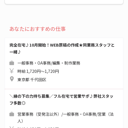
あなたにおすすめの仕事
完全在宅♪10月開始！WEB原稿の作成★同業務スタッフと
一緒♪
一般事務・OA事務/編集・制作業務
時給 1,720円～1,720円
東京都 千代田区
＼縁の下の力持ち募集／フル在宅で営業サポ♪弊社スタッ
フ多数◎
営業事務（受発注以外）/一般事務・OA事務/営業（法
人）