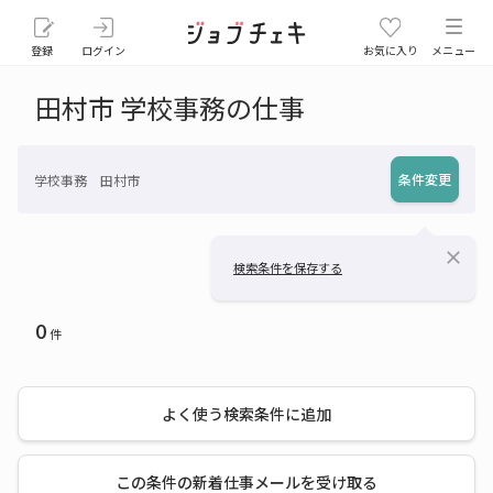
登録
ログイン
お気に入り
メニュー
田村市 学校事務の仕事
条件変更
学校事務 田村市
close
検索条件を保存する
0
件
よく使う検索条件に追加
この条件の新着仕事メールを受け取る