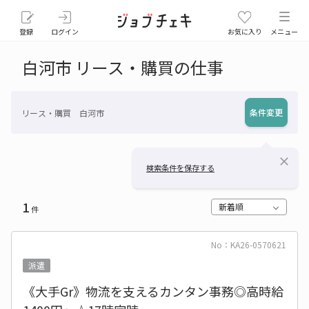
登録
ログイン
お気に入り
メニュー
白河市 リース・購買の仕事
条件変更
リース・購買 白河市
close
検索条件を保存する
1
新着順
件
No：KA26-0570621
派遣
《大手Gr》物流を支えるカンタン事務◎高時給