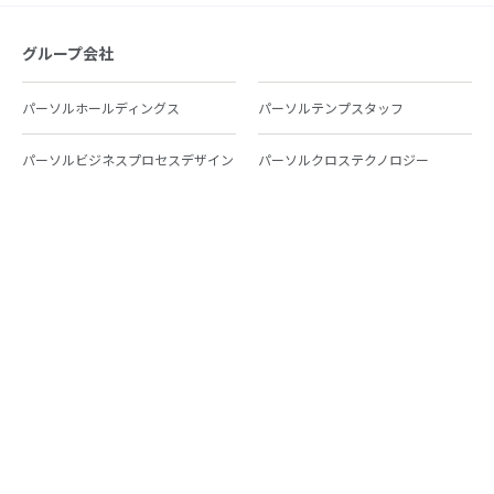
グループ会社
パーソルホールディングス
パーソルテンプスタッフ
パーソルビジネスプロセスデザイン
パーソルクロステクノロジー
パーソルキャリア
パーソルイノベーション
パーソル総合研究所
グループ会社一覧
個人向けサービス
人材派遣
テンプスタッフ
ジョブチェキ
ファンタブル