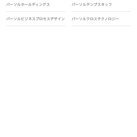
パーソルホールディングス
パーソルテンプスタッフ
パーソルビジネスプロセスデザイン
パーソルクロステクノロジー
パーソルキャリア
パーソルイノベーション
パーソル総合研究所
グループ会社一覧
個人向けサービス
人材派遣
テンプスタッフ
ジョブチェキ
ファンタブル
フレキシブルキャリア
Chall-edge
パーソルクロステクノロジー
転職・就職