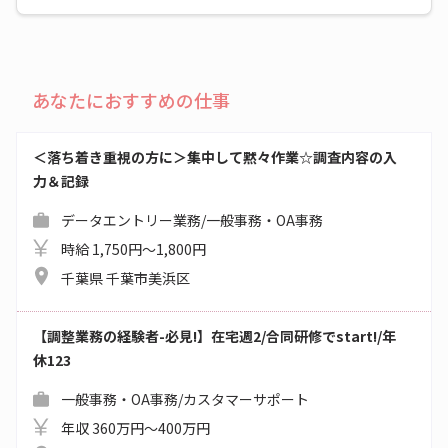
あなたにおすすめの仕事
＜落ち着き重視の方に＞集中して黙々作業☆調査内容の入
力＆記録
データエントリー業務/一般事務・OA事務
時給 1,750円～1,800円
千葉県 千葉市美浜区
【調整業務の経験者-必見!】在宅週2/合同研修でstart!/年
休123
一般事務・OA事務/カスタマーサポート
年収 360万円～400万円