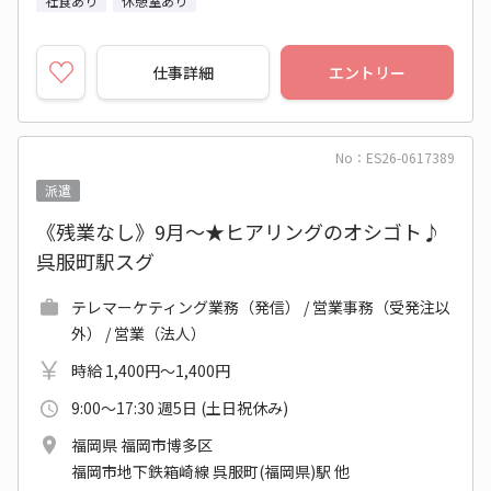
社食あり
休憩室あり
仕事詳細
エントリー
No：ES26-0617389
派遣
《残業なし》9月～★ヒアリングのオシゴト♪
呉服町駅スグ
テレマーケティング業務（発信） / 営業事務（受発注以
外） / 営業（法人）
時給 1,400円～1,400円
9:00～17:30 週5日 (土日祝休み)
福岡県 福岡市博多区
福岡市地下鉄箱崎線 呉服町(福岡県)駅 他