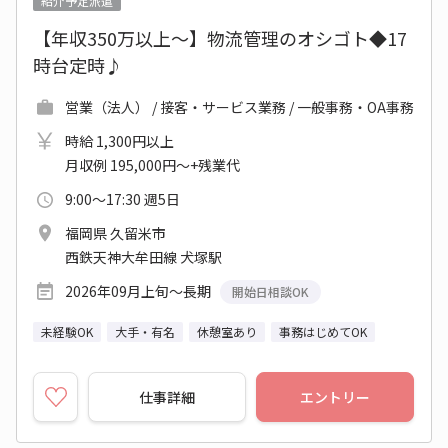
紹介予定派遣
【年収350万以上～】物流管理のオシゴト◆17
時台定時♪
営業（法人） / 接客・サービス業務 / 一般事務・OA事務
時給 1,300円以上
月収例 195,000円～+残業代
9:00～17:30 週5日
福岡県 久留米市
西鉄天神大牟田線 犬塚駅
2026年09月上旬～長期
開始日相談OK
未経験OK
大手・有名
休憩室あり
事務はじめてOK
仕事詳細
エントリー