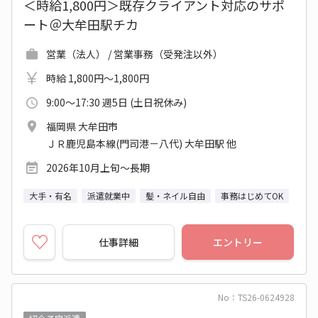
＜時給1,800円＞既存クライアント対応のサポ
ート＠大牟田駅チカ
営業（法人） / 営業事務（受発注以外）
時給 1,800円～1,800円
9:00～17:30 週5日 (土日祝休み)
福岡県 大牟田市
ＪＲ鹿児島本線(門司港－八代) 大牟田駅 他
2026年10月上旬～長期
大手・有名
派遣就業中
髪・ネイル自由
事務はじめてOK
仕事詳細
エントリー
No：TS26-0624928