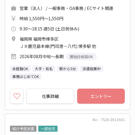
営業（法人） / 一般事務・OA事務 / ECサイト関連
時給 1,550円～1,550円
9:30～18:15 週5日 (土日祝休み)
福岡県 福岡市博多区
ＪＲ鹿児島本線(門司港－八代) 博多駅 他
2026年08月中旬～長期
開始日相談OK
未経験OK
大手・有名
駅から5分
派遣就業中
事務はじめてOK
仕事詳細
エントリー
No：TS26-0610561
紹介予定派遣
一部在宅