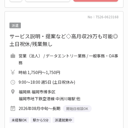
No：TS26-0623168
派遣
サービス説明・提案など◇高月収29万も可能◎
土日祝休/残業無し
営業（法人） / データエントリー業務 / 一般事務・OA事
務
時給 1,750円～1,750円
9:00～18:00 週5日 (土日祝休み)
福岡県 福岡市博多区
福岡市地下鉄空港線 中洲川端駅 他
2026年08月中旬～長期
開始日相談OK
未経験OK
駅から5分
派遣就業中