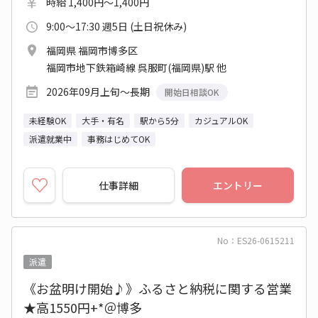
時給 1,400円～1,400円
9:00～17:30 週5日 (土日祝休み)
福岡県 福岡市博多区
福岡市地下鉄箱崎線 呉服町(福岡県)駅 他
2026年09月上旬～長期
開始日相談OK
未経験OK
大手・有名
駅から5分
カジュアルOK
派遣就業中
事務はじめてOK
仕事詳細
エントリー
No：ES26-0615211
派遣
《お盆明け開始♪》ふるさと納税に関する営業
★高1550円+*＠博多