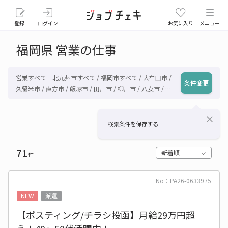
登録
ログイン
お気に入り
メニュー
福岡県 営業の仕事
営業すべて 北九州市すべて / 福岡市すべて / 大牟田市 /
条件変更
久留米市 / 直方市 / 飯塚市 / 田川市 / 柳川市 / 八女市 / 筑
後市 / 大川市 / 行橋市 / 豊前市 / 中間市 / 小郡市 / 筑紫野
市 / 春日市 / 大野城市 / 宗像市 / 太宰府市 / 古賀市 / 福津
close
市 / うきは市 / 宮若市 / 嘉麻市 / 朝倉市 / みやま市 / 糸島
検索条件を保存する
市 / 那珂川市 / 糟屋郡宇美町 / 糟屋郡篠栗町 / 糟屋郡志免
町 / 糟屋郡須惠町 / 糟屋郡新宮町 / 糟屋郡久山町 / 糟屋郡
71
粕屋町 / 遠賀郡芦屋町 / 遠賀郡水巻町 / 遠賀郡岡垣町 / 遠
新着順
件
賀郡遠賀町 / 鞍手郡小竹町 / 鞍手郡鞍手町 / 嘉穂郡桂川町
/ 朝倉郡筑前町 / 朝倉郡東峰村 / 三井郡大刀洗町 / 三潴郡
No：PA26-0633975
大木町 / 八女郡上陽町 / 八女郡広川町 / 田川郡香春町 / 田
川郡添田町 / 田川郡糸田町 / 田川郡川崎町 / 田川郡大任町
NEW
派遣
/ 田川郡赤村 / 田川郡福智町 / 京都郡苅田町 / 京都郡みや
【ポスティング/チラシ投函】月給29万円超
こ町 / 築上郡吉富町 / 築上郡上毛町 / 築上郡築上町 / その
他福岡県