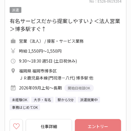
No：ES26-0619204
派遣
有名サービスだから提案しやすい♪＜法人営業
＞博多駅すぐ↑
営業（法人） / 接客・サービス業務
時給 1,550円～1,550円
9:30～18:30 週5日 (土日祝休み)
福岡県 福岡市博多区
ＪＲ鹿児島本線(門司港－八代) 博多駅 他
2026年09月上旬～長期
開始日相談OK
未経験OK
大手・有名
駅から5分
派遣就業中
事務はじめてOK
仕事詳細
エントリー