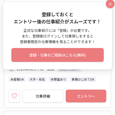
×
【犬塚◎業界経験不問◎食品商社の法人営業♪
年収350万以上～
登録しておくと
エントリー後の仕事紹介がスムーズです！
営業（法人） / 接客・サービス業務 / 一般事務・OA事務
正式な仕事紹介には「登録」が必要です。
時給 1,300円以上
また、登録後ログインして仕事探しをすると
月収例 195,000円～+残業代
登録者限定の仕事情報を見ることができます！
9:00～17:30 週5日
福岡県 久留米市
登録・仕事のご相談はこちら(無料)
西鉄天神大牟田線 犬塚駅
2026年08月中旬～長期
開始日相談OK
未経験OK
大手・有名
休憩室あり
事務はじめてOK
仕事詳細
エントリー