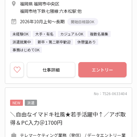
福岡県 福岡市中央区
福岡市地下鉄七隈線 六本松駅 他
2026年10月上旬～長期
開始日相談OK
未経験OK
大手・有名
カジュアルOK
複数名募集
派遣就業中
新卒・第二新卒歓迎
休憩室あり
事務はじめてOK
仕事詳細
エントリー
No：TS26-0633404
NEW
派遣
＼自由なイマドキ社風★若手活躍中↑／アポ取
得＆PC入力＠1700円
テレマーケティング業務（発信） / データエントリー業