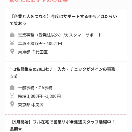
【企業と人をつなぐ】今度はサポートする側へ／はたらい
て笑おう
営業事務（受発注以外）/カスタマーサポート
年収 400万円～400万円
東京都 千代田区
＼2名募集＆9:30出社♪／入力・チェックがメインの事務
☆彡
一般事務・OA事務
時給 1,800円～1,800円
東京都 中央区
【9月開始】フル在宅で営業サポ◆派遣スタッフ活躍中！
長期★