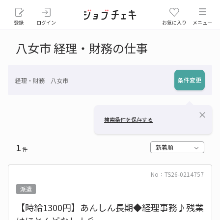
登録
ログイン
お気に入り
メニュー
八女市 経理・財務の仕事
条件変更
経理・財務 八女市
close
検索条件を保存する
1
新着順
件
No：TS26-0214757
派遣
【時給1300円】あんしん長期◆経理事務♪残業