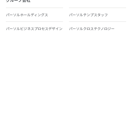
グループ会社
パーソルホールディングス
パーソルテンプスタッフ
パーソルビジネスプロセスデザイン
パーソルクロステクノロジー
パーソルキャリア
パーソルイノベーション
パーソル総合研究所
グループ会社一覧
個人向けサービス
人材派遣
テンプスタッフ
ジョブチェキ
ファンタブル
フレキシブルキャリア
Chall-edge
パーソルクロステクノロジー