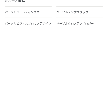
グループ会社
パーソルホールディングス
パーソルテンプスタッフ
パーソルビジネスプロセスデザイン
パーソルクロステクノロジー
パーソルキャリア
パーソルイノベーション
パーソル総合研究所
グループ会社一覧
個人向けサービス
人材派遣
テンプスタッフ
ジョブチェキ
ファンタブル
フレキシブルキャリア
Chall-edge
パーソルクロステクノロジー