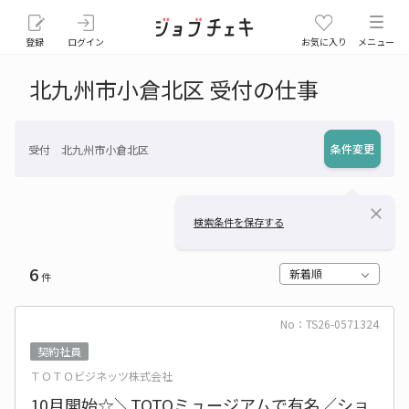
登録
ログイン
お気に入り
メニュー
北九州市小倉北区 受付の仕事
条件変更
受付 北九州市小倉北区
close
検索条件を保存する
6
新着順
件
No：TS26-0571324
契約社員
ＴＯＴＯビジネッツ株式会社
10月開始☆＼TOTOミュージアムで有名／ショ