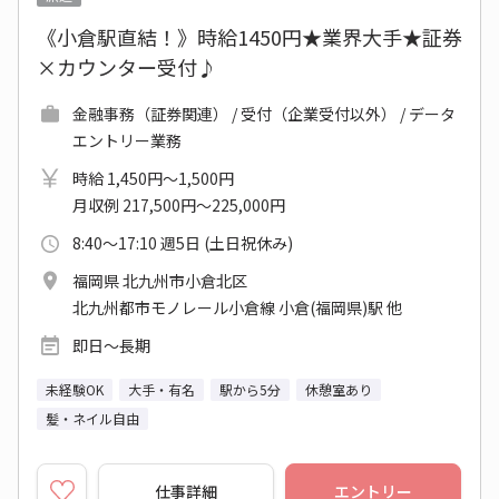
《小倉駅直結！》時給1450円★業界大手★証券
×カウンター受付♪
金融事務（証券関連） / 受付（企業受付以外） / データ
エントリー業務
時給 1,450円～1,500円
月収例 217,500円～225,000円
8:40～17:10 週5日 (土日祝休み)
福岡県 北九州市小倉北区
北九州都市モノレール小倉線 小倉(福岡県)駅 他
即日～長期
未経験OK
大手・有名
駅から5分
休憩室あり
髪・ネイル自由
仕事詳細
エントリー