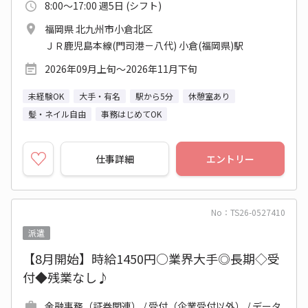
8:00～17:00 週5日 (シフト)
福岡県 北九州市小倉北区
ＪＲ鹿児島本線(門司港－八代) 小倉(福岡県)駅
2026年09月上旬～2026年11月下旬
未経験OK
大手・有名
駅から5分
休憩室あり
髪・ネイル自由
事務はじめてOK
仕事詳細
エントリー
No：TS26-0527410
派遣
【8月開始】時給1450円○業界大手◎長期◇受
付◆残業なし♪
金融事務（証券関連） / 受付（企業受付以外） / データ