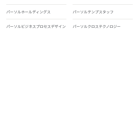
パーソルホールディングス
パーソルテンプスタッフ
パーソルビジネスプロセスデザイン
パーソルクロステクノロジー
パーソルキャリア
パーソルイノベーション
パーソル総合研究所
グループ会社一覧
個人向けサービス
人材派遣
テンプスタッフ
ジョブチェキ
ファンタブル
フレキシブルキャリア
Chall-edge
パーソルクロステクノロジー