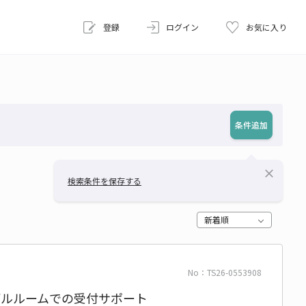
登録
ログイン
お気に入り
条件追加
close
検索条件を保存する
新着順
No：TS26-0553908
デルルームでの受付サポート