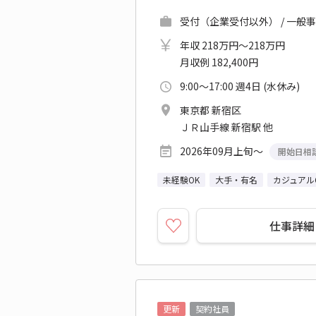
受付（企業受付以外） / 一般事
年収 218万円～218万円
月収例 182,400円
9:00～17:00 週4日 (水休み)
東京都 新宿区
ＪＲ山手線 新宿駅 他
2026年09月上旬～
開始日相
未経験OK
大手・有名
カジュアル
仕事詳細
更新
契約社員