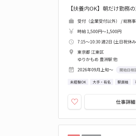
【扶養内OK】朝だけ勤務
受付（企業受付以外） / 総務
時給 1,500円～1,500円
7:15～10:30 週2日 (土日祝休み
東京都 江東区
ゆりかもめ 豊洲駅 他
2026年09月上旬～
開始日相
未経験OK
大手・有名
駅直結
仕事詳細