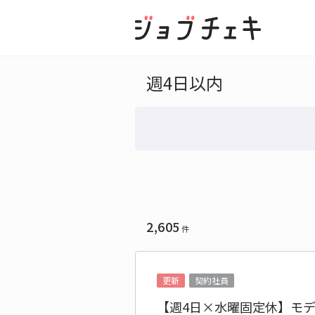
週4日以内
2,605
件
更新
契約社員
【週4日×水曜固定休】モ