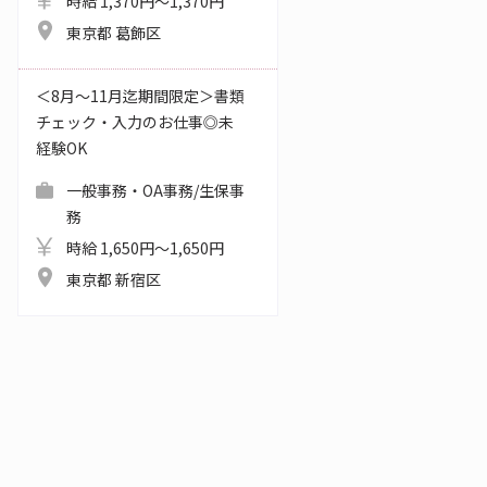
時給 1,370円～1,370円
東京都 葛飾区
＜8月～11月迄期間限定＞書類
チェック・入力のお仕事◎未
経験OK
一般事務・OA事務/生保事
務
時給 1,650円～1,650円
東京都 新宿区