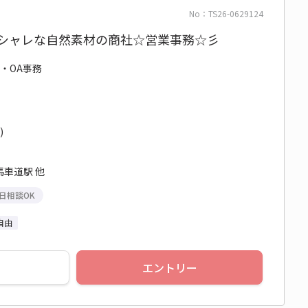
No：TS26-0629124
オシャレな自然素材の商社☆営業事務☆彡
務・OA事務
)
馬車道駅 他
日相談OK
自由
エントリー