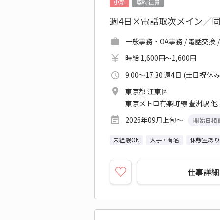
更新
契約社員
週4日×電話取次メイン／
一般事務・OA事務 / 電話交換 
時給 1,600円～1,600円
9:00～17:30 週4日 (土日祝休み
東京都 江東区
東京メトロ有楽町線 豊洲駅 他
2026年09月上旬～
開始日相
未経験OK
大手・有名
休憩室あり
仕事詳細