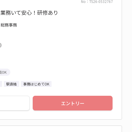
No：TS26-0532767
同業務いて安心！研修あり
/ 総務事務
)
談OK
駅直結
事務はじめてOK
エントリー