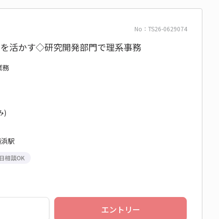
No：TS26-0629074
系を活かす◇研究開発部門で理系事務
業務
み)
横浜駅
日相談OK
エントリー