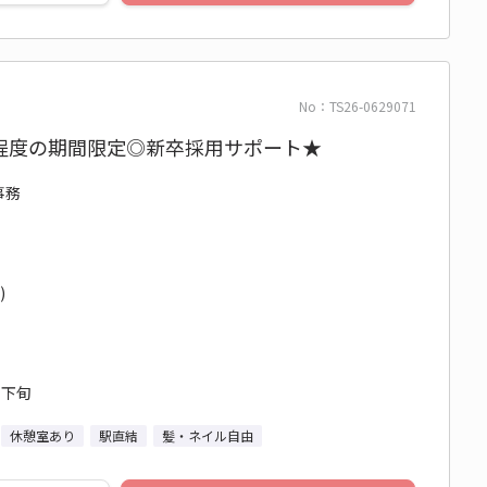
No：TS26-0629071
月程度の期間限定◎新卒採用サポート★
事務
)
月下旬
休憩室あり
駅直結
髪・ネイル自由