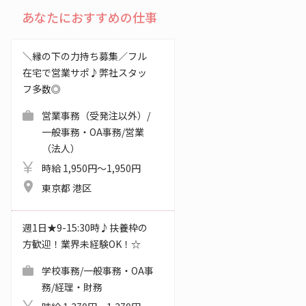
あなたにおすすめの仕事
＼縁の下の力持ち募集／フル
在宅で営業サポ♪弊社スタッ
フ多数◎
営業事務（受発注以外）/
一般事務・OA事務/営業
（法人）
時給 1,950円～1,950円
東京都 港区
週1日★9-15:30時♪扶養枠の
方歓迎！業界未経験OK！☆
学校事務/一般事務・OA事
務/経理・財務