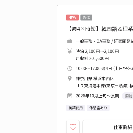
NEW
派遣
【週4×時短】韓国語＆理
一般事務・OA事務 / 研究開発
時給 2,100円～2,100円
月収例 201,600円
10:00～17:00 週4日 (土日祝休
神奈川県 横浜市西区
ＪＲ東海道本線(東京－熱海) 
2026年10月上旬～長期
開始
英語使用
休憩室あり
仕事詳細