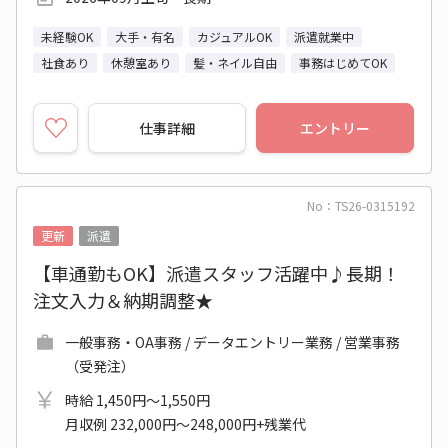
未経験OK
大手・有名
カジュアルOK
派遣就業中
社食あり
休憩室あり
髪・ネイル自由
事務はじめてOK
仕事詳細
エントリー
No：TS26-0315192
更新
派遣
【車通勤もOK】派遣スタッフ活躍中♪長期！
注文入力＆納期調整★
一般事務・OA事務 / データエントリー業務 / 営業事務
（受発注）
時給 1,450円～1,550円
月収例 232,000円～248,000円+残業代