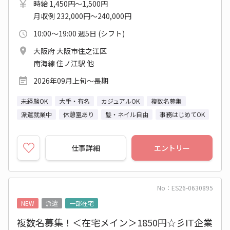
時給 1,450円～1,500円
月収例 232,000円～240,000円
10:00～19:00 週5日 (シフト)
大阪府 大阪市住之江区
南海線 住ノ江駅 他
2026年09月上旬～長期
未経験OK
大手・有名
カジュアルOK
複数名募集
派遣就業中
休憩室あり
髪・ネイル自由
事務はじめてOK
仕事詳細
エントリー
No：ES26-0630895
NEW
派遣
一部在宅
複数名募集！＜在宅メイン＞1850円☆彡IT企業