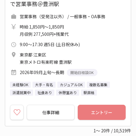
で営業事務＠豊洲駅
営業事務（受発注以外） / 一般事務・OA事務
時給 1,850円～1,850円
月収例 277,500円+残業代
9:00～17:30 週5日 (土日祝休み)
東京都 江東区
東京メトロ有楽町線 豊洲駅
2026年09月上旬～長期
開始日相談OK
未経験OK
大手・有名
カジュアルOK
複数名募集
派遣就業中
社食あり
休憩室あり
駅直結
仕事詳細
エントリー
1～
20
件
/
10,519
件