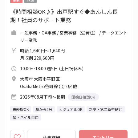
《時間相談OK♪》出戸駅すぐ◆あんしん長
期！社員のサポート業務
一般事務・OA事務 / 営業事務（受発注） / データエント
リー業務
時給 1,640円～1,640円
月収例 229,600円
10:00～18:00 週5日 (土日祝休み)
大阪府 大阪市平野区
OsakaMetro谷町線 出戸駅 他
2026年08月下旬～長期
開始日相談OK
未経験OK
駅から5分
カジュアルOK
新卒・第二新卒歓迎
髪・ネイル自由
仕事詳細
エントリー