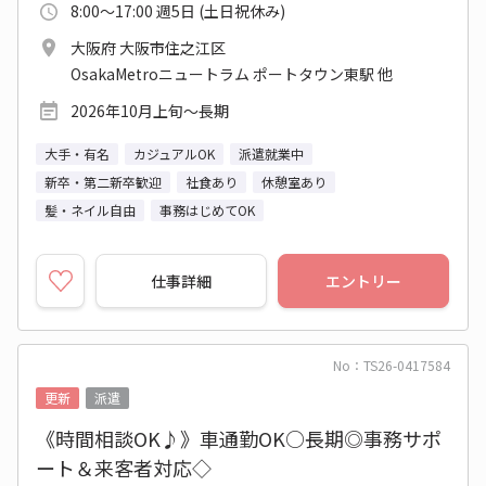
8:00～17:00 週5日 (土日祝休み)
大阪府 大阪市住之江区
OsakaMetroニュートラム ポートタウン東駅 他
2026年10月上旬～長期
大手・有名
カジュアルOK
派遣就業中
新卒・第二新卒歓迎
社食あり
休憩室あり
髪・ネイル自由
事務はじめてOK
仕事詳細
エントリー
No：TS26-0417584
更新
派遣
《時間相談OK♪》車通勤OK○長期◎事務サポ
ート＆来客者対応◇