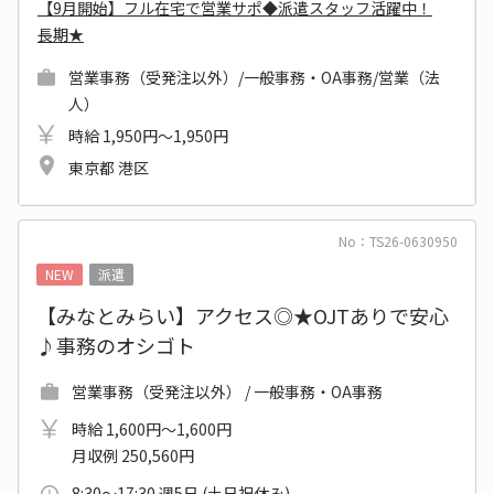
【9月開始】フル在宅で営業サポ◆派遣スタッフ活躍中！
長期★
営業事務（受発注以外）/一般事務・OA事務/営業（法
人）
時給 1,950円～1,950円
東京都 港区
No：TS26-0630950
NEW
派遣
【みなとみらい】アクセス◎★OJTありで安心
♪事務のオシゴト
営業事務（受発注以外） / 一般事務・OA事務
時給 1,600円～1,600円
月収例 250,560円
8:30～17:30 週5日 (土日祝休み)