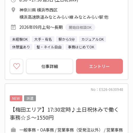
神奈川県 横浜市西区
横浜高速鉄道みなとみらい線 みなとみらい駅 他
2026年09月上旬～長期
開始日相談OK
未経験OK
大手・有名
駅から5分
カジュアルOK
休憩室あり
髪・ネイル自由
事務はじめてOK
仕事詳細
エントリー
No：ES26-0630948
NEW
派遣
【梅田エリア】17:30定時♪土日祝休みで働く
事務☆彡～1550円
一般事務・OA事務 / 営業事務（受発注以外） / 営業事務