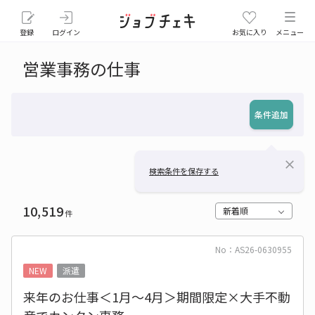
登録
ログイン
お気に入り
メニュー
営業事務の仕事
条件追加
close
検索条件を保存する
10,519
新着順
件
No：AS26-0630955
NEW
派遣
来年のお仕事＜1月～4月＞期間限定×大手不動