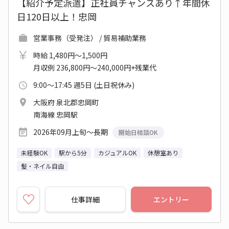
【紹介予定派遣】正社員チャンスあり↑年間休
日120日以上！忠岡
営業事務（受発注） / 貿易補助業務
時給 1,480円～1,500円
月収例 236,800円～240,000円+残業代
9:00～17:45 週5日 (土日祝休み)
大阪府 泉北郡忠岡町
南海線 忠岡駅
2026年09月上旬～長期
開始日相談OK
未経験OK
駅から5分
カジュアルOK
休憩室あり
髪・ネイル自由
仕事詳細
エントリー