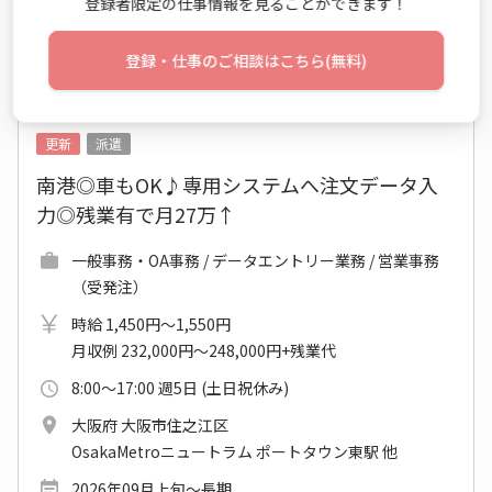
登録者限定の仕事情報を見ることができます！
仕事詳細
エントリー
登録・仕事のご相談はこちら(無料)
No：TS26-0313242
更新
派遣
南港◎車もOK♪専用システムへ注文データ入
力◎残業有で月27万↑
一般事務・OA事務 / データエントリー業務 / 営業事務
（受発注）
時給 1,450円～1,550円
月収例 232,000円～248,000円+残業代
8:00～17:00 週5日 (土日祝休み)
大阪府 大阪市住之江区
OsakaMetroニュートラム ポートタウン東駅 他
2026年09月上旬～長期