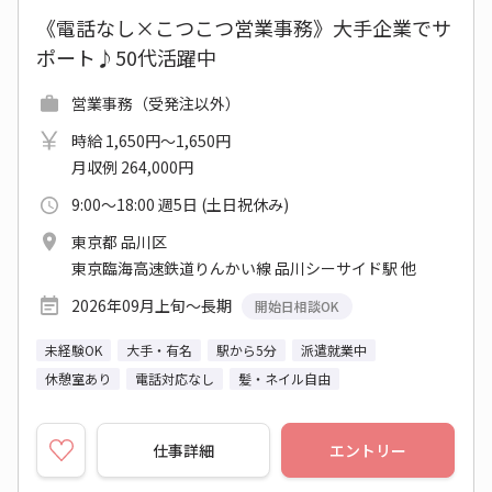
《電話なし×こつこつ営業事務》大手企業でサ
ポート♪50代活躍中
営業事務（受発注以外）
時給 1,650円～1,650円
月収例 264,000円
9:00～18:00 週5日 (土日祝休み)
東京都 品川区
東京臨海高速鉄道りんかい線 品川シーサイド駅 他
2026年09月上旬～長期
開始日相談OK
未経験OK
大手・有名
駅から5分
派遣就業中
休憩室あり
電話対応なし
髪・ネイル自由
仕事詳細
エントリー