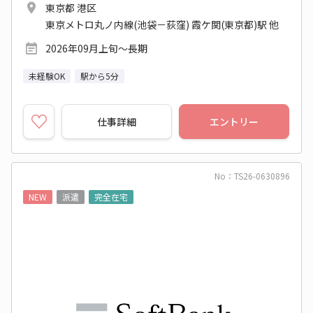
東京都 港区
東京メトロ丸ノ内線(池袋－荻窪) 霞ケ関(東京都)駅 他
2026年09月上旬～長期
未経験OK
駅から5分
仕事詳細
エントリー
No：TS26-0630896
NEW
派遣
完全在宅