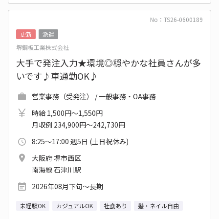
No：TS26-0600189
更新
派遣
堺鋼板工業株式会社
大手で発注入力★環境◎穏やかな社員さんが多
いです♪車通勤OK♪
営業事務（受発注） / 一般事務・OA事務
時給 1,500円～1,550円
月収例 234,900円～242,730円
8:25～17:00 週5日 (土日祝休み)
大阪府 堺市西区
南海線 石津川駅
2026年08月下旬～長期
未経験OK
カジュアルOK
社食あり
髪・ネイル自由