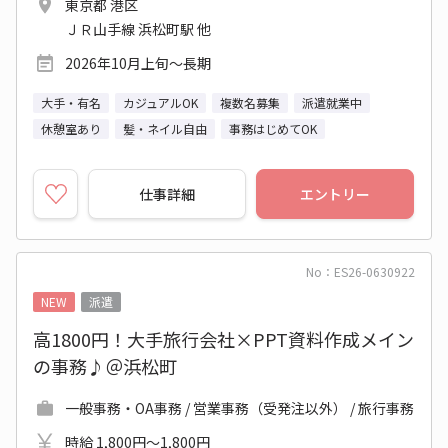
東京都 港区
ＪＲ山手線 浜松町駅 他
2026年10月上旬～長期
大手・有名
カジュアルOK
複数名募集
派遣就業中
休憩室あり
髪・ネイル自由
事務はじめてOK
仕事詳細
エントリー
No：ES26-0630922
NEW
派遣
高1800円！大手旅行会社×PPT資料作成メイン
の事務♪＠浜松町
一般事務・OA事務 / 営業事務（受発注以外） / 旅行事務
時給 1,800円～1,800円