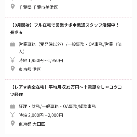
千葉県 千葉市美浜区
【9月開始】フル在宅で営業サポ◆派遣スタッフ活躍中！
長期★
営業事務（受発注以外）/一般事務・OA事務/営業（法
人）
時給 1,950円～1,950円
東京都 港区
【レア★完全在宅】平均月収35万円～↑電話なし＊コツコ
ツ経理
経理・財務/一般事務・OA事務/総務事務
時給 2,000円～2,000円
東京都 大田区