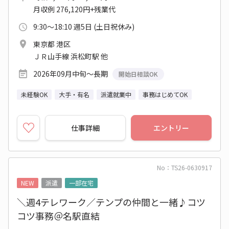
月収例 276,120円+残業代
9:30～18:10 週5日 (土日祝休み)
東京都 港区
ＪＲ山手線 浜松町駅 他
2026年09月中旬～長期
開始日相談OK
未経験OK
大手・有名
派遣就業中
事務はじめてOK
仕事詳細
エントリー
No：TS26-0630917
NEW
派遣
一部在宅
＼週4テレワーク／テンプの仲間と一緒♪コツ
コツ事務＠名駅直結