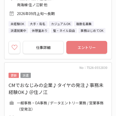
南海線 住ノ江駅 他
2026年09月上旬～長期
未経験OK
大手・有名
カジュアルOK
複数名募集
派遣就業中
休憩室あり
髪・ネイル自由
事務はじめてOK
仕事詳細
エントリー
No：TS26-0552830
更新
派遣
CMでおなじみの企業♪タイヤの発注♪事務未
経験OK♪＠住ノ江
一般事務・OA事務 / データエントリー業務 / 営業事務
（受発注）