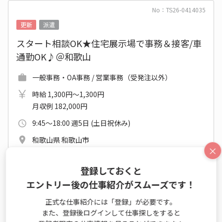
No：TS26-0414035
更新
派遣
スタート相談OK★住宅展示場で事務＆接客/車
通勤OK♪＠和歌山
一般事務・OA事務 / 営業事務（受発注以外）
時給 1,300円～1,300円
月収例 182,000円
9:45～18:00 週5日 (土日祝休み)
和歌山県 和歌山市
×
ＪＲ阪和線(天王寺－和歌山) 六十谷駅
2026年09月上旬～長期
登録しておくと
エントリー後の仕事紹介がスムーズです！
未経験OK
大手・有名
カジュアルOK
電話対応なし
正式な仕事紹介には「登録」が必要です。
髪・ネイル自由
また、登録後ログインして仕事探しをすると