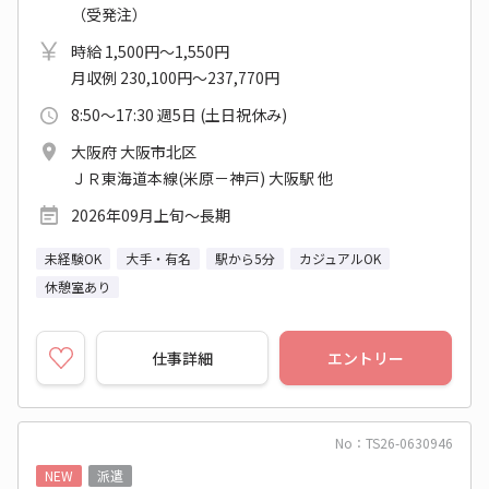
（受発注）
時給 1,500円～1,550円
月収例 230,100円～237,770円
8:50～17:30 週5日 (土日祝休み)
大阪府 大阪市北区
ＪＲ東海道本線(米原－神戸) 大阪駅 他
2026年09月上旬～長期
未経験OK
大手・有名
駅から5分
カジュアルOK
休憩室あり
仕事詳細
エントリー
No：TS26-0630946
NEW
派遣