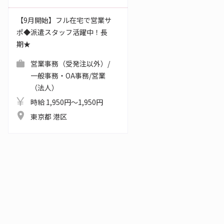
【9月開始】フル在宅で営業サ
ポ◆派遣スタッフ活躍中！長
期★
営業事務（受発注以外）/
一般事務・OA事務/営業
（法人）
時給 1,950円～1,950円
東京都 港区