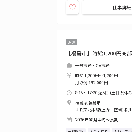
仕事詳細
派遣
【福島市】時給1,200円
一般事務・OA事務
時給 1,200円～1,200円
月収例 192,000円
8:15～17:20 週5日 (土日祝休み
福島県 福島市
ＪＲ東北本線(上野－盛岡) 松
2026年08月中旬～長期
未経験OK
大手・有名
カジュアル