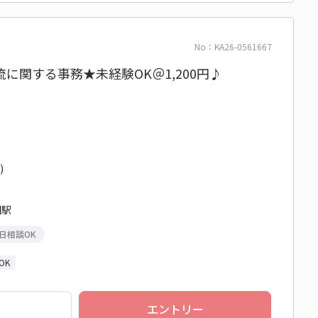
No：KA26-0561667
に関する事務★未経験OK＠1,200円♪
)
田駅
日相談OK
OK
エントリー