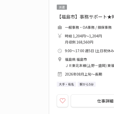
派遣
【福島市】事務サポート★時給1
一般事務・OA事務 / 損保事務
時給 1,204円～1,204円
月収例 168,560円
9:00～17:00 週5日 (土日祝休み
福島県 福島市
ＪＲ東北本線(上野－盛岡) 東福
2026年08月上旬～長期
大手・有名
駅から5分
仕事詳細