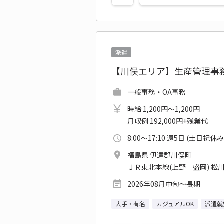
派遣
【川俣エリア】生産管理事
一般事務・OA事務
時給 1,200円～1,200円
月収例 192,000円+残業代
8:00～17:10 週5日 (土日祝休み
福島県 伊達郡川俣町
ＪＲ東北本線(上野－盛岡) 松
2026年08月中旬～長期
大手・有名
カジュアルOK
派遣就