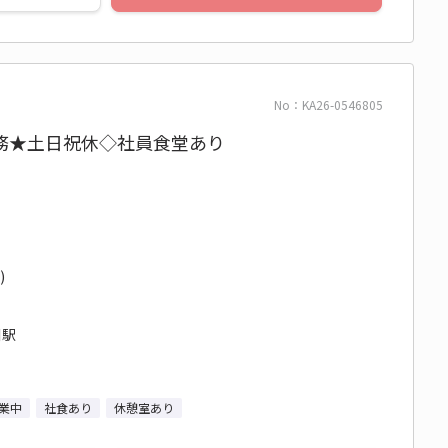
No：KA26-0546805
務★土日祝休◇社員食堂あり
)
川駅
業中
社食あり
休憩室あり