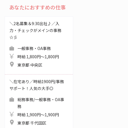
あなたにおすすめの仕事
＼2名募集＆9:30出社♪／入
力・チェックがメインの事務
☆彡
一般事務・OA事務
時給 1,800円～1,800円
東京都 中央区
＼在宅あり／時給1900円/事務
サポート！人気の大手◎
総務事務/一般事務・OA事
務
時給 1,900円～1,900円
東京都 千代田区