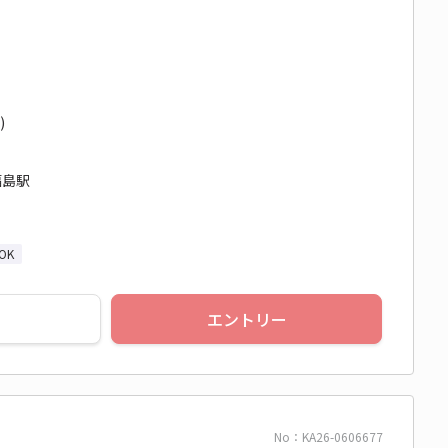
)
福島駅
OK
エントリー
No：KA26-0606677