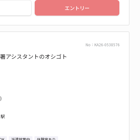
エントリー
No：KA26-0538576
★部署アシスタントのオシゴト
)
川駅
OK
派遣就業中
休憩室あり