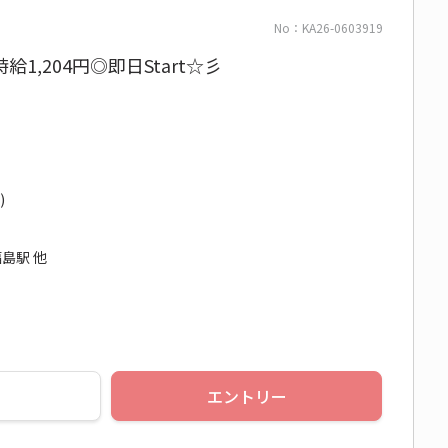
No：KA26-0603919
,204円◎即日Start☆彡
)
島駅 他
エントリー