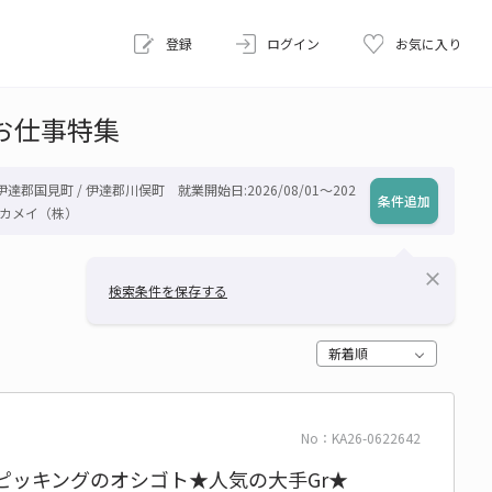
登録
ログイン
お気に入り
お仕事特集
 伊達郡国見町 / 伊達郡川俣町 就業開始日:2026/08/01～202
条件追加
フカメイ（株）
close
検索条件を保存する
新着順
No：KA26-0622642
+ピッキングのオシゴト★人気の大手Gr★