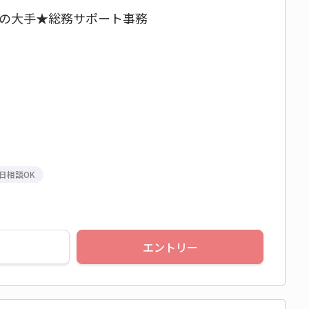
心の大手★総務サポート事務
日相談OK
エントリー