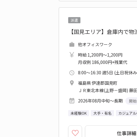
派遣
【国見エリア】倉庫内で物流
他オフィスワーク
時給 1,200円～1,200円
月収例 186,000円+残業代
8:00～16:30 週5日 (土日祝休み
福島県 伊達郡国見町
ＪＲ東北本線(上野－盛岡) 藤
2026年08月中旬～長期
開始
未経験OK
大手・有名
カジュアル
仕事詳細