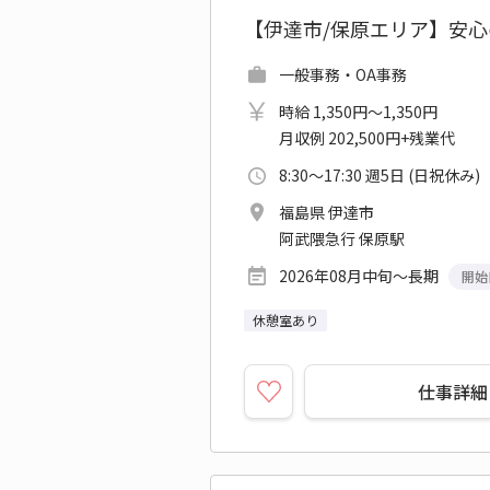
【伊達市/保原エリア】安
一般事務・OA事務
時給 1,350円～1,350円
月収例 202,500円+残業代
8:30～17:30 週5日 (日祝休み)
福島県 伊達市
阿武隈急行 保原駅
2026年08月中旬～長期
開始
休憩室あり
仕事詳細