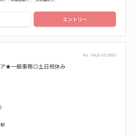
エントリー
No：KA26-0523682
エリア★一般事務◎土日祝休み
)
達駅