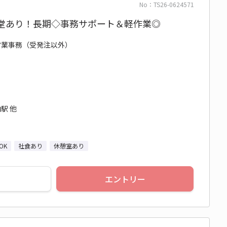
No：TS26-0624571
食堂あり！長期◇事務サポート＆軽作業◎
/ 営業事務（受発注以外）
駅 他
OK
社食あり
休憩室あり
エントリー