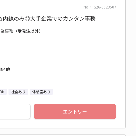
No：TS26-0623507
も内線のみ◎大手企業でのカンタン事務
/ 営業事務（受発注以外）
駅 他
OK
社食あり
休憩室あり
エントリー