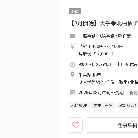
派遣
【8月開始】大手◆北柏駅
一般事務・OA事務 / 軽作業
時給 1,400円～1,400円
月収例 217,000円
9:00～17:45 週5日 (土日祝休み
千葉県 柏市
ＪＲ常磐線(北千住－取手) 北
2026年08月中旬～長期
開始
未経験OK
大手・有名
駅から5分
仕事詳細