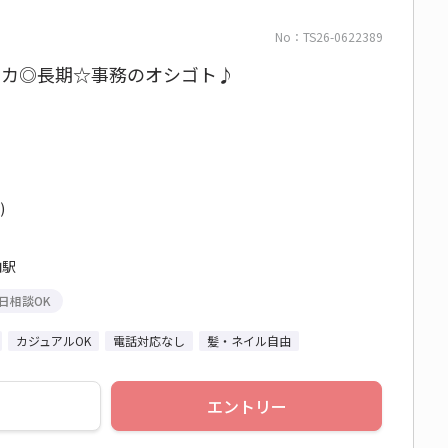
No：TS26-0622389
チカ◎長期☆事務のオシゴト♪
)
柏駅
日相談OK
カジュアルOK
電話対応なし
髪・ネイル自由
エントリー