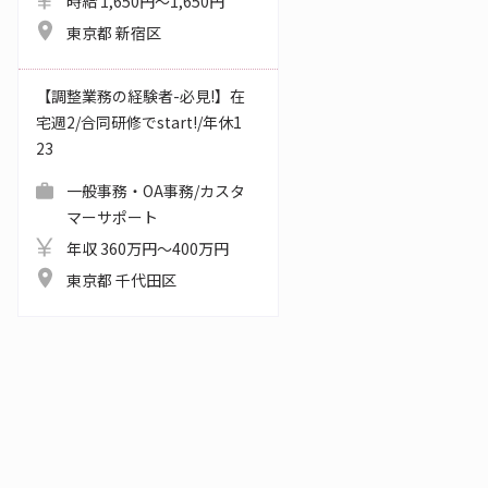
時給 1,650円～1,650円
東京都 新宿区
【調整業務の経験者-必見!】在
宅週2/合同研修でstart!/年休1
23
一般事務・OA事務/カスタ
マーサポート
年収 360万円～400万円
東京都 千代田区