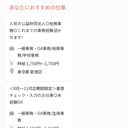
あなたにおすすめの仕事
人気の公益財団法人◎総務事
務◎これまでの事務経験活か
せます!
一般事務・OA事務/総務事
務/学校事務
時給 1,750円～1,750円
東京都 新宿区
＜8月～11月迄期間限定＞書類
チェック・入力のお仕事◎未
経験OK
一般事務・OA事務/生保事
務