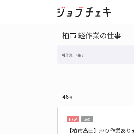
柏市 軽作業の仕事
軽作業 柏市
46
件
NEW
派遣
【柏市高田】座り作業あり