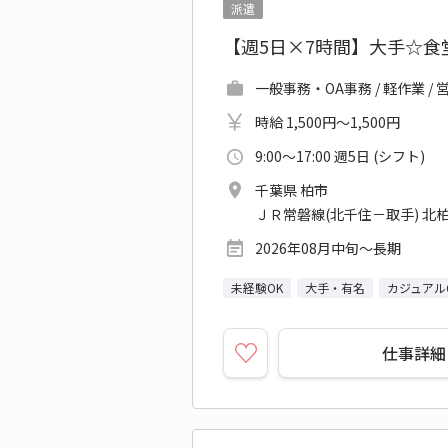
派遣
【週5日×7時間】大手☆
一般事務・OA事務 / 軽作業 
時給 1,500円～1,500円
9:00～17:00 週5日 (シフト)
千葉県 柏市
ＪＲ常磐線(北千住－取手) 北柏
2026年08月中旬～長期
未経験OK
大手・有名
カジュアル
仕事詳細