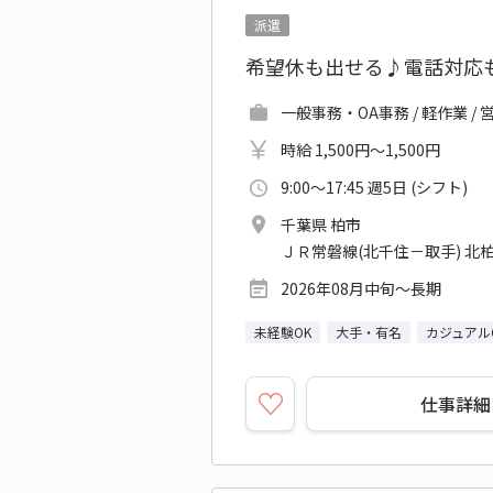
派遣
希望休も出せる♪電話対応
一般事務・OA事務 / 軽作業 
時給 1,500円～1,500円
9:00～17:45 週5日 (シフト)
千葉県 柏市
ＪＲ常磐線(北千住－取手) 北柏
2026年08月中旬～長期
未経験OK
大手・有名
カジュアル
仕事詳細