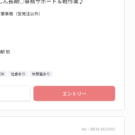
しん長期○事務サポート＆軽作業♪
/ 営業事務（受発注以外）
駅 他
OK
社食あり
休憩室あり
エントリー
No：BR26-0625501