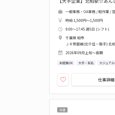
【大手企業】北柏駅☆あん
一般事務・OA事務 / 軽作業 
時給 1,500円～1,500円
9:00～17:45 週5日 (シフト)
千葉県 柏市
ＪＲ常磐線(北千住－取手) 北柏
2026年09月上旬～長期
未経験OK
大手・有名
カジュアル
仕事詳細
派遣