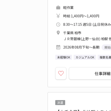
軽作業
時給 1,400円～1,400円
8:30～17:15 週5日 (土日祝休み
千葉県 柏市
ＪＲ常磐線(上野－仙台) 柏駅 
2026年08月下旬～長期
開始
未経験OK
カジュアルOK
複数名
仕事詳細
派遣