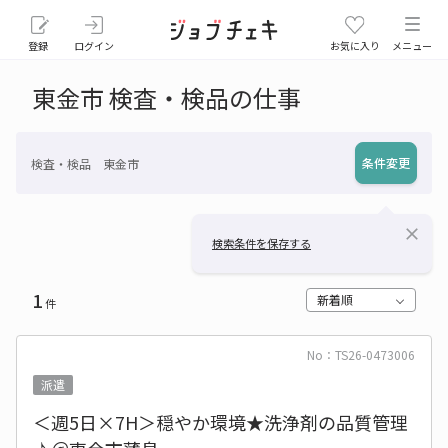
登録
ログイン
お気に入り
メニュー
東金市 検査・検品の仕事
条件変更
検査・検品 東金市
close
検索条件を保存する
1
新着順
件
No：TS26-0473006
派遣
＜週5日×7H＞穏やか環境★洗浄剤の品質管理