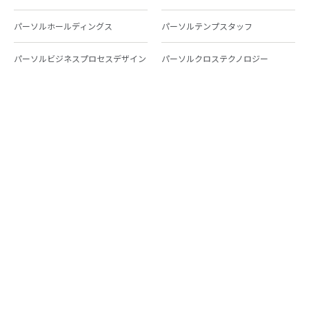
パーソルホールディングス
パーソルテンプスタッフ
パーソルビジネスプロセスデザイン
パーソルクロステクノロジー
パーソルキャリア
パーソルイノベーション
パーソル総合研究所
グループ会社一覧
個人向けサービス
人材派遣
テンプスタッフ
ジョブチェキ
ファンタブル
フレキシブルキャリア
Chall-edge
パーソルクロステクノロジー