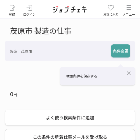
登録
ログイン
お気に入り
メニュー
茂原市 製造の仕事
条件変更
製造 茂原市
close
検索条件を保存する
0
件
よく使う検索条件に追加
この条件の新着仕事メールを受け取る