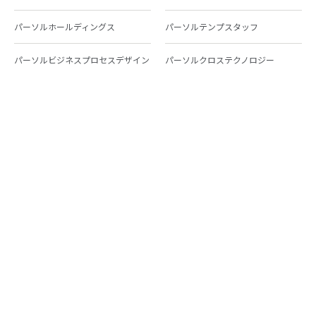
パーソルホールディングス
パーソルテンプスタッフ
パーソルビジネスプロセスデザイン
パーソルクロステクノロジー
パーソルキャリア
パーソルイノベーション
パーソル総合研究所
グループ会社一覧
個人向けサービス
人材派遣
テンプスタッフ
ジョブチェキ
ファンタブル
フレキシブルキャリア
Chall-edge
パーソルクロステクノロジー