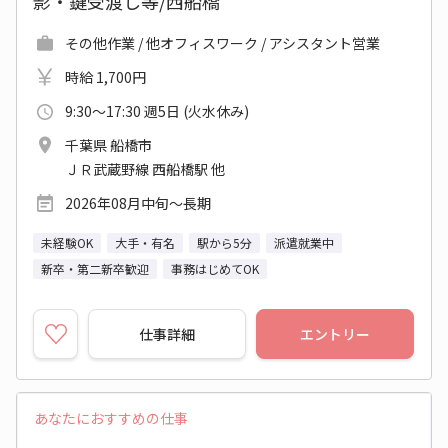
影・鍵受渡し等/西船橋
その他作業 / 他オフィスワーク / アシスタント営業
時給 1,700円
9:30～17:30 週5日 (火水休み)
千葉県 船橋市
ＪＲ武蔵野線 西船橋駅 他
2026年08月中旬～長期
未経験OK
大手・有名
駅から5分
派遣就業中
新卒・第二新卒歓迎
事務はじめてOK
仕事詳細
エントリー
あなたにおすすめの仕事