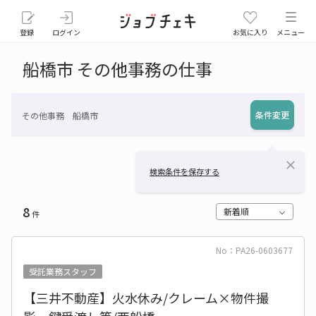
登録
ログイン
お気に入り
メニュー
船橋市 その他事務の仕事
条件変更
その他事務 船橋市
close
検索条件を保存する
8
新着順
件
No：PA26-0603677
受託業務スタッフ
【三井不動産】火水休み/クレーム×物件撮