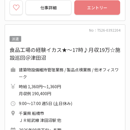
仕事詳細
エントリー
No：TS26-0392204
派遣
食品工場の経験イカス★～17時♪月収19万☆施
設巡回＠津田沼
建築物設備維持管理業務 / 製品点検業務 / 他オフィスワ
ーク
時給 1,360円～1,360円
月収例 190,400円
9:00～17:00 週5日 (土日休み)
千葉県 船橋市
ＪＲ総武線 津田沼駅 他