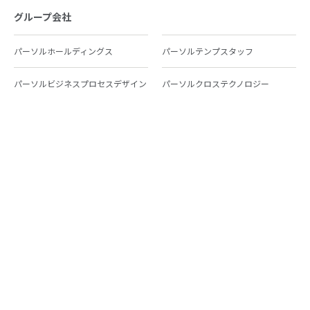
グループ会社
パーソルホールディングス
パーソルテンプスタッフ
パーソルビジネスプロセスデザイン
パーソルクロステクノロジー
パーソルキャリア
パーソルイノベーション
パーソル総合研究所
グループ会社一覧
個人向けサービス
人材派遣
テンプスタッフ
ジョブチェキ
ファンタブル
フレキシブルキャリア
Chall-edge
パーソルクロステクノロジー