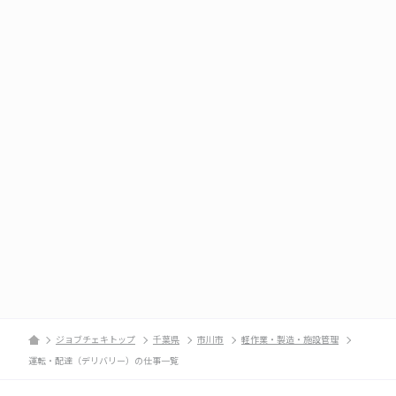
ジョブチェキトップ
千葉県
市川市
軽作業・製造・施設管理
運転・配達（デリバリー）の仕事一覧