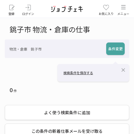
登録
ログイン
お気に入り
メニュー
銚子市 物流・倉庫の仕事
条件変更
物流・倉庫 銚子市
close
検索条件を保存する
0
件
よく使う検索条件に追加
この条件の新着仕事メールを受け取る