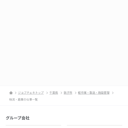
ジョブチェキトップ
千葉県
銚子市
軽作業・製造・施設管理
物流・倉庫の仕事一覧
グループ会社