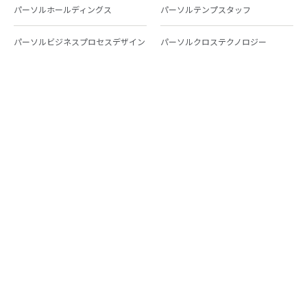
パーソルホールディングス
パーソルテンプスタッフ
パーソルビジネスプロセスデザイン
パーソルクロステクノロジー
パーソルキャリア
パーソルイノベーション
パーソル総合研究所
グループ会社一覧
個人向けサービス
人材派遣
テンプスタッフ
ジョブチェキ
ファンタブル
フレキシブルキャリア
Chall-edge
パーソルクロステクノロジー
転職・就職