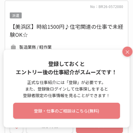
No：BR26-0572080
派遣
【美浜区】時給1500円♪住宅関連の仕事で未経
験OK☆
製造業務 / 軽作業
×
時給 1,500円～1,500円
登録しておくと
8:30～17:30 週5日 (土日祝休み)
エントリー後の仕事紹介がスムーズです！
千葉県 千葉市美浜区
正式な仕事紹介には「登録」が必要です。
ＪＲ京葉線(東京－蘇我) 千葉みなと駅 他
また、登録後ログインして仕事探しをすると
2026年09月上旬～長期
開始日相談OK
登録者限定の仕事情報を見ることができます！
未経験OK
大手・有名
社食あり
休憩室あり
登録・仕事のご相談はこちら(無料)
仕事詳細
エントリー