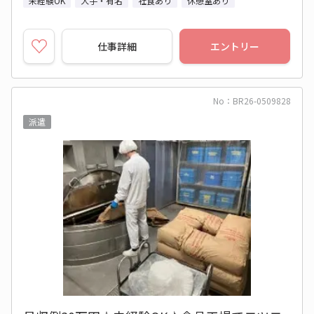
未経験OK
大手・有名
社食あり
休憩室あり
仕事詳細
エントリー
No：BR26-0509828
派遣