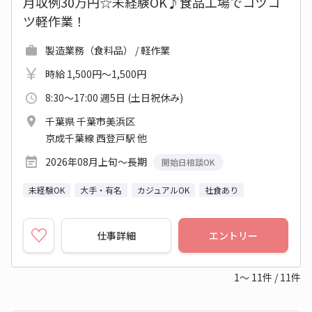
月収例30万円☆未経験OK♪食品工場でコツコ
ツ軽作業！
製造業務（食料品） / 軽作業
時給 1,500円～1,500円
8:30～17:00 週5日 (土日祝休み)
千葉県 千葉市美浜区
京成千葉線 西登戸駅 他
2026年08月上旬～長期
開始日相談OK
未経験OK
大手・有名
カジュアルOK
社食あり
仕事詳細
エントリー
1～
11
件
/
11
件