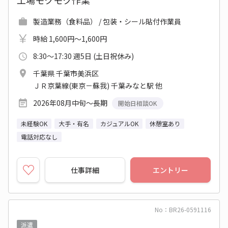
工場モクモク作業
製造業務（食料品） / 包装・シール貼付作業員
時給 1,600円～1,600円
8:30～17:30 週5日 (土日祝休み)
千葉県 千葉市美浜区
ＪＲ京葉線(東京－蘇我) 千葉みなと駅 他
2026年08月中旬～長期
開始日相談OK
未経験OK
大手・有名
カジュアルOK
休憩室あり
電話対応なし
仕事詳細
エントリー
No：BR26-0591116
派遣