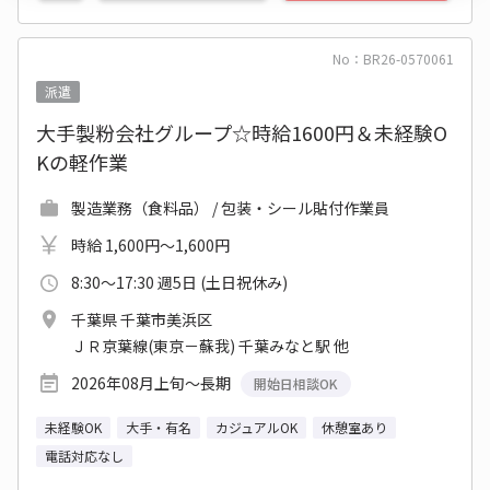
No：BR26-0570061
派遣
大手製粉会社グループ☆時給1600円＆未経験O
Kの軽作業
製造業務（食料品） / 包装・シール貼付作業員
時給 1,600円～1,600円
8:30～17:30 週5日 (土日祝休み)
千葉県 千葉市美浜区
ＪＲ京葉線(東京－蘇我) 千葉みなと駅 他
2026年08月上旬～長期
開始日相談OK
未経験OK
大手・有名
カジュアルOK
休憩室あり
電話対応なし