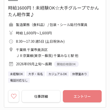
時給1600円！未経験OK☆大手グループでかん
たん軽作業♪
製造業務（食料品） / 包装・シール貼付作業員
時給 1,600円～1,600円
8:30～17:30 週5日 (土日祝休み)
千葉県 千葉市美浜区
ＪＲ京葉線(東京－蘇我) 千葉みなと駅 他
2026年09月上旬～長期
開始日相談OK
未経験OK
大手・有名
カジュアルOK
休憩室あり
電話対応なし
仕事詳細
エントリー