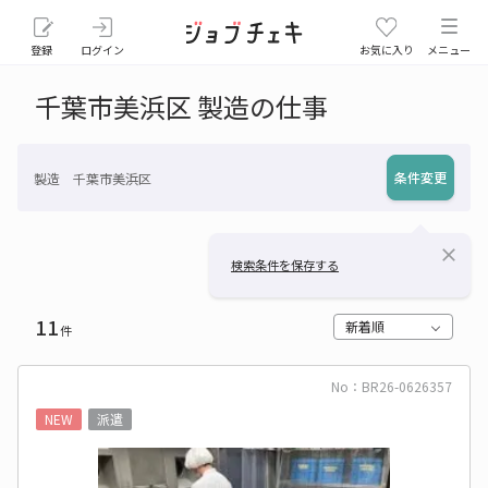
登録
ログイン
お気に入り
メニュー
千葉市美浜区 製造の仕事
条件変更
製造 千葉市美浜区
close
検索条件を保存する
11
新着順
件
No：BR26-0626357
NEW
派遣