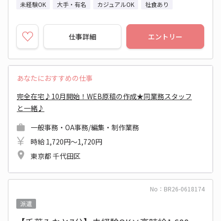
未経験OK
大手・有名
カジュアルOK
社食あり
仕事詳細
エントリー
あなたにおすすめの仕事
完全在宅♪10月開始！WEB原稿の作成★同業務スタッフ
と一緒♪
一般事務・OA事務/編集・制作業務
時給 1,720円～1,720円
東京都 千代田区
No：BR26-0618174
派遣